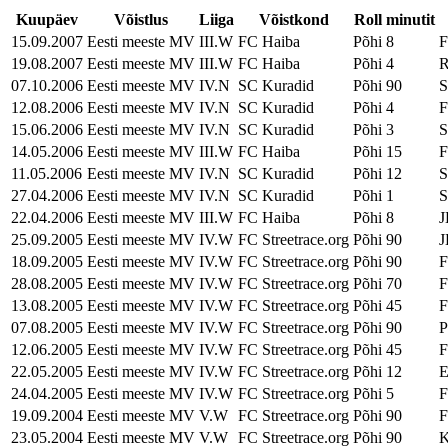
Kuupäev
Võistlus
Liiga
Võistkond
Roll
minutit
15.09.2007
Eesti meeste MV
III.W
FC Haiba
Põhi
8
F
19.08.2007
Eesti meeste MV
III.W
FC Haiba
Põhi
4
R
07.10.2006
Eesti meeste MV
IV.N
SC Kuradid
Põhi
90
S
12.08.2006
Eesti meeste MV
IV.N
SC Kuradid
Põhi
4
F
15.06.2006
Eesti meeste MV
IV.N
SC Kuradid
Põhi
3
S
14.05.2006
Eesti meeste MV
III.W
FC Haiba
Põhi
15
F
11.05.2006
Eesti meeste MV
IV.N
SC Kuradid
Põhi
12
S
27.04.2006
Eesti meeste MV
IV.N
SC Kuradid
Põhi
1
S
22.04.2006
Eesti meeste MV
III.W
FC Haiba
Põhi
8
J
25.09.2005
Eesti meeste MV
IV.W
FC Streetrace.org
Põhi
90
J
18.09.2005
Eesti meeste MV
IV.W
FC Streetrace.org
Põhi
90
F
28.08.2005
Eesti meeste MV
IV.W
FC Streetrace.org
Põhi
70
F
13.08.2005
Eesti meeste MV
IV.W
FC Streetrace.org
Põhi
45
F
07.08.2005
Eesti meeste MV
IV.W
FC Streetrace.org
Põhi
90
P
12.06.2005
Eesti meeste MV
IV.W
FC Streetrace.org
Põhi
45
F
22.05.2005
Eesti meeste MV
IV.W
FC Streetrace.org
Põhi
12
E
24.04.2005
Eesti meeste MV
IV.W
FC Streetrace.org
Põhi
5
F
19.09.2004
Eesti meeste MV
V.W
FC Streetrace.org
Põhi
90
F
23.05.2004
Eesti meeste MV
V.W
FC Streetrace.org
Põhi
90
K