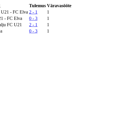
g
Tulemus
Väravasööte
a U21 - FC Elva
2 - 1
1
21 - FC Elva
0 - 3
1
alju FC U21
2 - 1
1
va
0 - 3
1