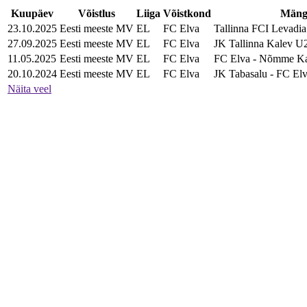
Kuupäev
Võistlus
Liiga
Võistkond
Män
23.10.2025
Eesti meeste MV
EL
FC Elva
Tallinna FCI Levadi
27.09.2025
Eesti meeste MV
EL
FC Elva
JK Tallinna Kalev U
11.05.2025
Eesti meeste MV
EL
FC Elva
FC Elva - Nõmme K
20.10.2024
Eesti meeste MV
EL
FC Elva
JK Tabasalu - FC El
Näita veel