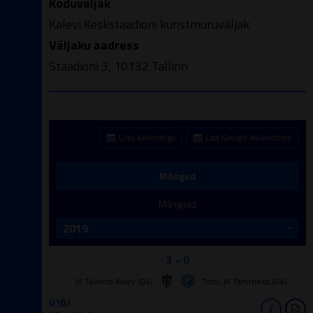
Koduväljak
Kalevi Keskstaadioni kunstmuruväljak
Väljaku aadress
Staadioni 3, 10132 Tallinn
Liitu kalendriga
Lisa Google kalendrisse
Mängud
Mängijad
3 - 0
JK Tallinna Kalev (04)
Tartu JK Tammeka (04)
U16.I