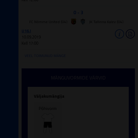
0 - 3
FC Nõmme United (04)
JK Tallinna Kalev (04)
U16.I
10.09.2019
Kell 17:00
VEEL TOIMUNUD MÄNGE
MÄNGUVORMIDE VÄRVID
Väljakumängija
Põhivorm