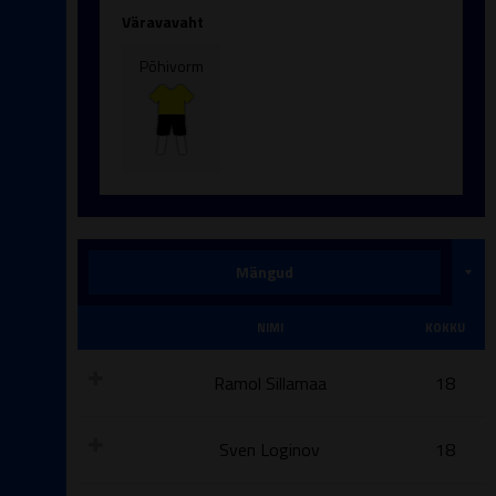
Väravavaht
Põhivorm
Mängud
Ametiisikute punased kaardid
Ametiisikute kollased kaardid
Punased kaardid
Kollased kaardid
Mänguminutid
Väravad
Söödud
NIMI
KOKKU
Ramol Sillamaa
18
Sven Loginov
18