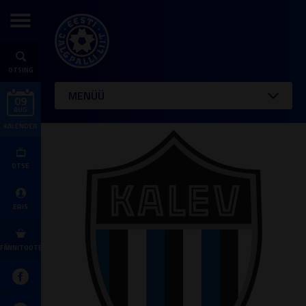
OTSING
MENÜÜ
09
AUG
KALENDER
OTSE
ERIS
FÄNNITOOTED