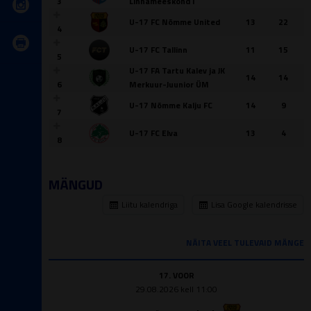
3
Linnameeskond I
U-17 FC Nõmme United
13
22
4
U-17 FC Tallinn
11
15
5
U-17 FA Tartu Kalev ja JK
14
14
6
Merkuur-Juunior ÜM
U-17 Nõmme Kalju FC
14
9
7
U-17 FC Elva
13
4
8
MÄNGUD
Liitu kalendriga
Lisa Google kalendrisse
NÄITA VEEL TULEVAID MÄNGE
17. VOOR
29.08.2026 kell 11:00