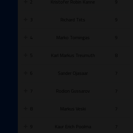
2
Kristofer Robin Kanne
9
3
Richard Tiits
9
4
Marko Tomingas
9
5
Karl Markus Treumuth
8
6
Sander Ojasaar
7
7
Rodion Gussarov
7
8
Markus Veski
7
9
Kaur Erich Poolma
7