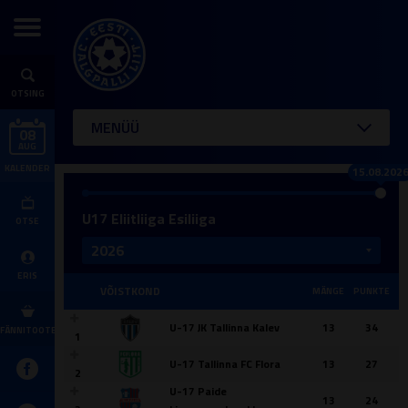
OTSING
MENÜÜ
08
AUG
KALENDER
15.08.202
U17 Eliitliiga Esiliiga
OTSE
ERIS
VÕISTKOND
MÄNGE
PUNKTE
U-17 JK Tallinna Kalev
13
34
FÄNNITOOTED
1
U-17 Tallinna FC Flora
13
27
2
U-17 Paide
13
24