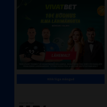
Kõik liiga mängud
PEATOETAJA