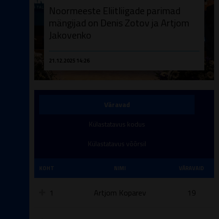
Noormeeste Eliitliigade parimad
mängijad on Denis Zotov ja Artjom
Jakovenko
21.12.2025 14:26
Väravad
Külastatavus kodus
Külastatavus võõrsil
KOHT
NIMI
VÄRAVAID
1
Artjom Koparev
19