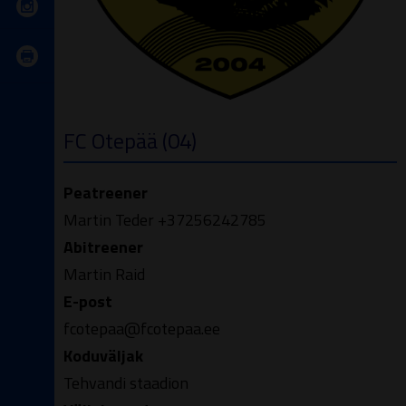
FC Otepää (04)
Peatreener
Martin Teder +37256242785
Abitreener
Martin Raid
E-post
fcotepaa@fcotepaa.ee
Koduväljak
Tehvandi staadion