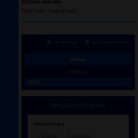
Väljaku aadress
Nüpli küla, Otepää vald
Liitu kalendriga
Lisa Google kalendrisse
Mängud
Mängijad
MÄNGUVORMIDE VÄRVID
Väljakumängija
Põhivorm
1. varuvorm