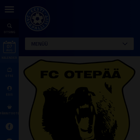
OTSING
MENÜÜ
07
AUG
KALENDER
OTSE
ERIS
FÄNNITOOTED