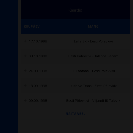
Kaardid
KUUPÄEV
MÄNG
17.10.1998
Lelle SK - Eesti Põlevkivi
03.10.1998
Eesti Põlevkivi - Tallinna Sadam
26.09.1998
FC Lantana - Eesti Põlevkivi
13.09.1998
JK Narva Trans - Eesti Põlevkivi
09.09.1998
Eesti Põlevkivi - Viljandi JK Tulevik
NÄITA VEEL