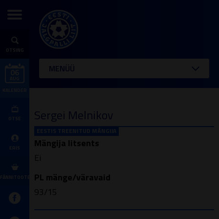
OTSING
MENÜÜ
06
AUG
KALENDER
Sergei Melnikov
OTSE
EESTIS TREENITUD MÄNGIJA
Mängija litsents
ERIS
Ei
PL mänge/väravaid
FÄNNITOOTED
93/15