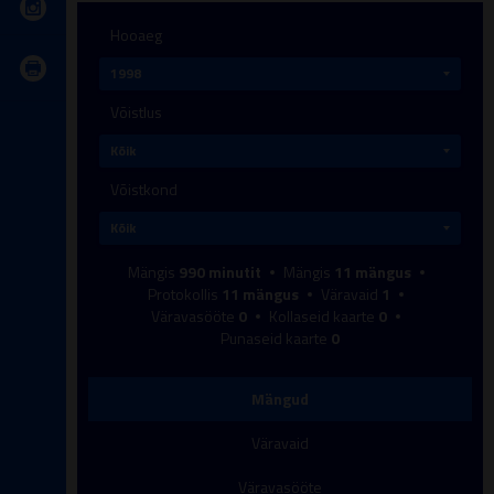
Hooaeg
Võistlus
Võistkond
Mängis
990
minutit
Mängis
11
mängus
Protokollis
11
mängus
Väravaid
1
Väravasööte
0
Kollaseid kaarte
0
Punaseid kaarte
0
Mängud
Väravaid
Väravasööte