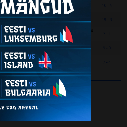
SRL. Rõuge Saunamaa - S. FC Jõgeva Wolves
10 - 4
S. Sillamäe Silla FC II - S. FC Jõgeva Wolves
15 - 3
S. FC Jõgeva Wolves - S. Ravens Futsal ja FC Otepää
7 - 1
ÜM
S. Raplamaa JK Futsal - S. FC Jõgeva Wolves
9 - 3
S. Kadrina Vitamin Well - S. FC Jõgeva Wolves
7 - 4
EEL