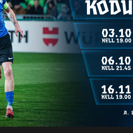
S. FC Jõgeva
28.12.2024
Eesti saali KV
S. KV
Varu
40
Wolves
Eesti saali
S. FC Jõgeva
15.12.2024
S. EL
Varu
40
MV
Wolves
Eesti saali
S. FC Jõgeva
08.12.2024
S. EL
Varu
40
MV
Wolves
Eesti saali
S. FC Jõgeva
30.11.2024
S. EL
Varu
40
MV
Wolves
Eesti saali
S. FC Jõgeva
17.11.2024
S. EL
Varu
40
MV
Wolves
NÄITA V