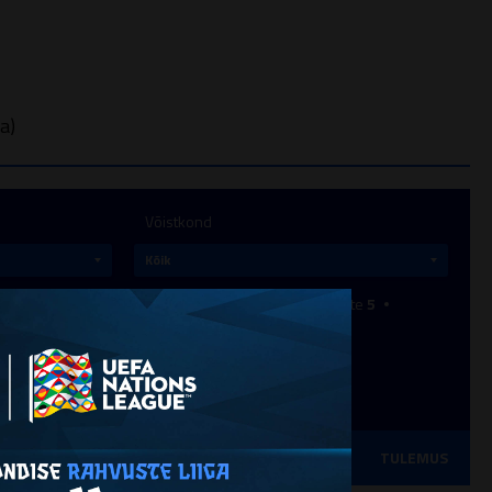
a)
Võistkond
gus
Väravaid
0
Väravasööte
1
Kollaseid kaarte
5
aarte
0
T
MÄNG
TULEMUS