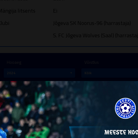
ängija litsents
Ei
lubi
Jõgeva SK Noorus-96 (harrastaja)
S. FC Jõgeva Wolves (Saal) (harrastaj
Hooaeg
Võistlus
Mängis
677
minutit
Mängis
13
mängus
Protokollis
16
män
Punaseid k
Mängud
Väravaid
Väravasööte
Kaardid
KUUPÄEV
VÕISTLUS
LIIGA
VÕISTKOND
ROLL
MINUTI