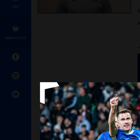
ERIS
M
K
FÄNNITOOTED