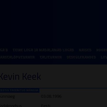
P
2
9
IGA B
TEINE LIIGA JA MADALAMAD LIIGAD
NAISED
NOOR
16
AASTALÕPUTURNIIR
TALITURNIIR
OTSEÜLEKANDED
LII
23
Kevin Keek
30
EESTIS TREENITUD MÄNGIJA
Sünniaeg
03.08.1996
Kodakondsus
Eesti