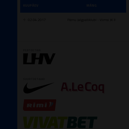
KUUPÄEV
MÄNG
02.04.2017
Pärnu Jalgpalliklubi - Viimsi JK II
PEATOETAJA
SUURTOETAJAD