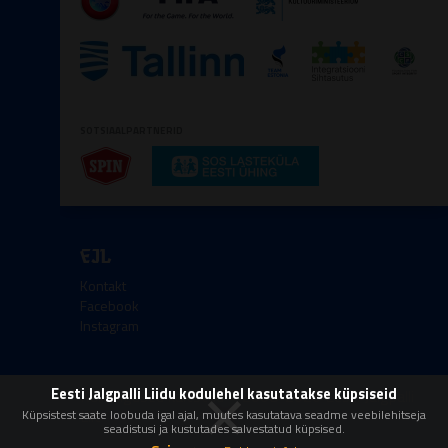
SOTSIAALPARTNERID
EJL
Kontakt
Facebook
Instagram
×
Eesti Jalgpalli Liidu kodulehel kasutatakse küpsiseid
Kőik őigused kaitstud © 2008-2026 Eesti Jalgpalli
Liit
Küpsistest saate loobuda igal ajal, muutes kasutatava seadme veebilehitseja
seadistusi ja kustutades salvestatud küpsised.