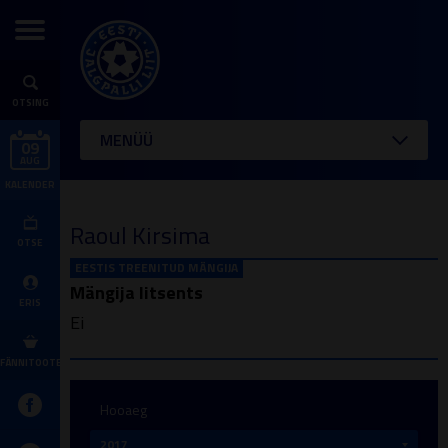
OTSING
MENÜÜ
09
AUG
KALENDER
Raoul Kirsima
OTSE
EESTIS TREENITUD MÄNGIJA
Mängija litsents
ERIS
Ei
FÄNNITOOTED
Hooaeg