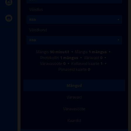
Võistlus
Võistkond
Mängis
90
minutit
Mängis
1
mängus
Protokollis
1
mängus
Väravaid
0
Väravasööte
0
Kollaseid kaarte
1
Punaseid kaarte
0
Mängud
Väravaid
Väravasööte
Kaardid