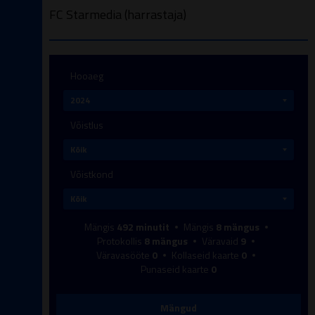
FC Starmedia (harrastaja)
Hooaeg
Võistlus
Võistkond
Mängis
492
minutit
Mängis
8
mängus
Protokollis
8
mängus
Väravaid
9
Väravasööte
0
Kollaseid kaarte
0
Punaseid kaarte
0
Mängud