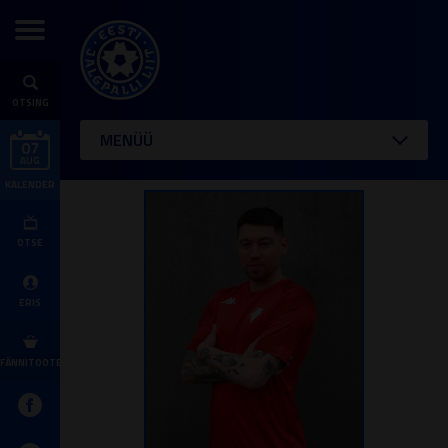
OTSING
MENÜÜ
07
AUG
KALENDER
OTSE
ERIS
FÄNNITOOTED