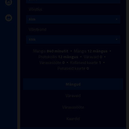
Võistlus
Võistkond
Mängis
840
minutit
Mängis
12
mängus
Protokollis
12
mängus
Väravaid
0
Väravasööte
0
Kollaseid kaarte
1
Punaseid kaarte
0
Mängud
Väravaid
Väravasööte
Kaardid