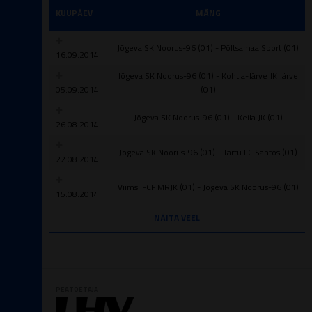
KUUPÄEV
MÄNG
Jõgeva SK Noorus-96 (01) - Põltsamaa Sport (01)
16.09.2014
Jõgeva SK Noorus-96 (01) - Kohtla-Järve JK Järve
05.09.2014
(01)
Jõgeva SK Noorus-96 (01) - Keila JK (01)
26.08.2014
Jõgeva SK Noorus-96 (01) - Tartu FC Santos (01)
22.08.2014
Viimsi FCF MRJK (01) - Jõgeva SK Noorus-96 (01)
15.08.2014
NÄITA VEEL
PEATOETAJA