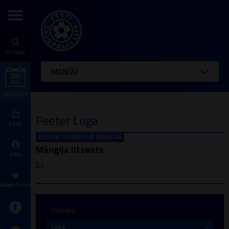
OTSING
MENÜÜ
06
AUG
KALENDER
Peeter Luga
OTSE
EESTIS TREENITUD MÄNGIJA
Mängija litsents
ERIS
Ei
FÄNNITOOTED
Hooaeg