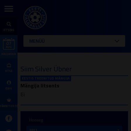
OTSING
MENÜÜ
07
AUG
KALENDER
Siim Silver Übner
OTSE
EESTIS TREENITUD MÄNGIJA
Mängija litsents
ERIS
Ei
FÄNNITOOTED
Hooaeg