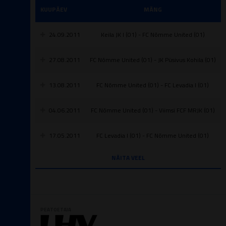
KUUPÄEV
MÄNG
24.09.2011
Keila JK I (01) - FC Nõmme United (01)
27.08.2011
FC Nõmme United (01) - JK Püsivus Kohila (01)
13.08.2011
FC Nõmme United (01) - FC Levadia I (01)
04.06.2011
FC Nõmme United (01) - Viimsi FCF MRJK (01)
17.05.2011
FC Levadia I (01) - FC Nõmme United (01)
NÄITA VEEL
PEATOETAJA