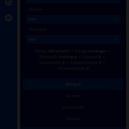
Võistlus
Võistkond
Mängis
300
minutit
Mängis
6
mängus
Protokollis
6
mängus
Väravaid
0
Väravasööte
0
Kollaseid kaarte
0
Punaseid kaarte
0
Mängud
Väravaid
Väravasööte
Kaardid