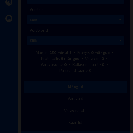
Võistlus
Võistkond
Mängis
450
minutit
Mängis
9
mängus
Protokollis
9
mängus
Väravaid
0
Väravasööte
0
Kollaseid kaarte
0
Punaseid kaarte
0
Mängud
Väravaid
Väravasööte
Kaardid