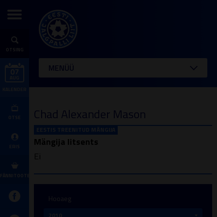
OTSING
MENÜÜ
07
AUG
KALENDER
Chad Alexander Mason
OTSE
EESTIS TREENITUD MÄNGIJA
Mängija litsents
ERIS
Ei
FÄNNITOOTED
Hooaeg