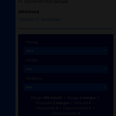
FC Soccernet (harrastaja)
Võistkond
Tallinna FC Soccernet
Hooaeg
Võistlus
Võistkond
Mängis
396
minutit
Mängis
5
mängus
Protokollis
5
mängus
Väravaid
6
Väravasööte
0
Kollaseid kaarte
1
Punaseid kaarte
0