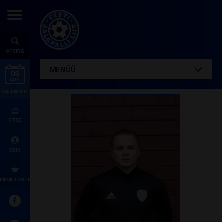
OTSING
MENÜÜ
08
AUG
KALENDER
OTSE
ERIS
FÄNNITOOTED