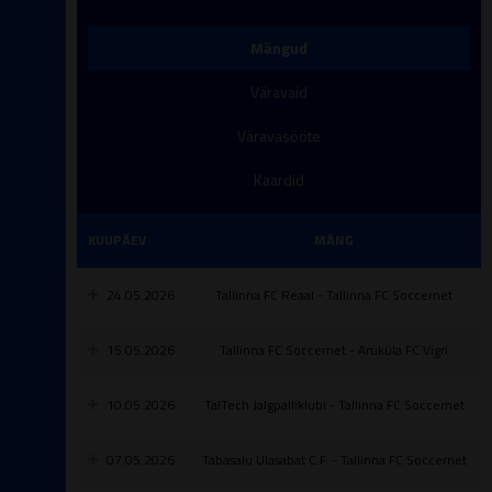
Mängud
Väravaid
Väravasööte
Kaardid
KUUPÄEV
MÄNG
24.05.2026
Tallinna FC Reaal - Tallinna FC Soccernet
15.05.2026
Tallinna FC Soccernet - Aruküla FC Vigri
10.05.2026
TalTech Jalgpalliklubi - Tallinna FC Soccernet
07.05.2026
Tabasalu Ulasabat C.F. - Tallinna FC Soccernet