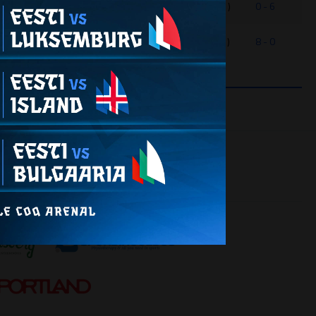
60
Tallinna JK Legion I (01) - JK Tallinna Kalev (01)
0 - 6
60
Tallinna FC Flora (01) - Tallinna JK Legion I (01)
8 - 0
EEL