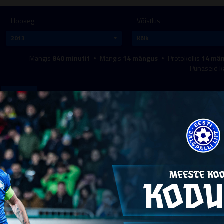
Hooaeg
Võistlus
Mängis
840
minutit
Mängis
14
mängus
Protokollis
14
män
Punaseid k
Mängud
Väravaid
Väravasööte
Kaardid
KUUPÄEV
VÕISTLUS
LIIGA
VÕISTKOND
ROLL
MI
28.09.2013
Eesti noorte MV
D1.I
Tallinna JK Legion I (01)
Põhi
21.09.2013
Eesti noorte MV
D1.I
Tallinna JK Legion I (01)
Põhi
17.09.2013
Eesti noorte MV
D1.I
Tallinna JK Legion I (01)
Põhi