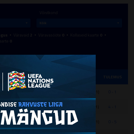
Võistkond
gus
Väravaid
2
Väravasööte
0
Kollaseid kaarte
0
aarte
0
NUTIT
MÄNG
TULEMUS
60
Tallinna JK Legion I (01) - Tallinna FC Flora III (01)
0 - 1
60
Tallinna JK Kotkad (01) - Tallinna JK Legion I (01)
4 - 1
60
Tallinna FC Flora III (01) - Tallinna JK Legion I (01)
0 - 5