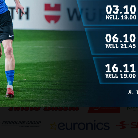
14.09.2013
Eesti noorte MV
D1.I
Tallinna JK Legion I (01)
Põhi
24.08.2013
Eesti noorte MV
D1.I
Tallinna JK Legion I (01)
Põhi
NÄITA V