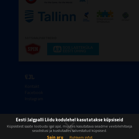
SOTSIAALPARTNERID
EJL
Kontakt
Facebook
Instagram
×
Eesti Jalgpalli Liidu kodulehel kasutatakse küpsiseid
Kőik őigused kaitstud © 2008-2026 Eesti Jalgpalli
Liit
Küpsistest saate loobuda igal ajal, muutes kasutatava seadme veebilehitseja
seadistusi ja kustutades salvestatud küpsised.
Sain aru
Rohkem infot