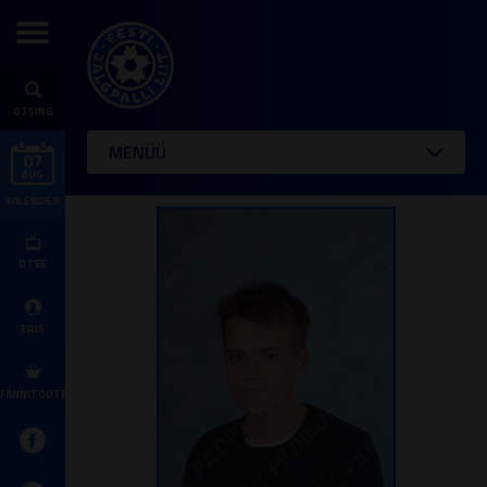
OTSING
MENÜÜ
07
AUG
KALENDER
OTSE
ERIS
FÄNNITOOTED