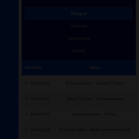
Mängud
Väravaid
Väravasööte
Kaardid
KUUPÄEV
MÄNG
19.06.2026
JK Kuusalu Kalev - Raasiku FC Joker
14.06.2026
Põlva FC Lootos - JK Kuusalu Kalev
08.06.2026
JK Kuusalu Kalev - FC Kose
05.06.2026
JK Kuusalu Kalev - Paide Linnameeskond III