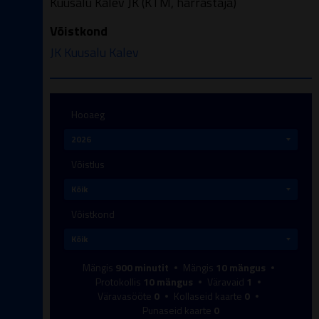
Kuusalu Kalev JK (KTM, harrastaja)
Võistkond
JK Kuusalu Kalev
Hooaeg
Võistlus
Võistkond
Mängis
900
minutit
Mängis
10
mängus
Protokollis
10
mängus
Väravaid
1
Väravasööte
0
Kollaseid kaarte
0
Punaseid kaarte
0