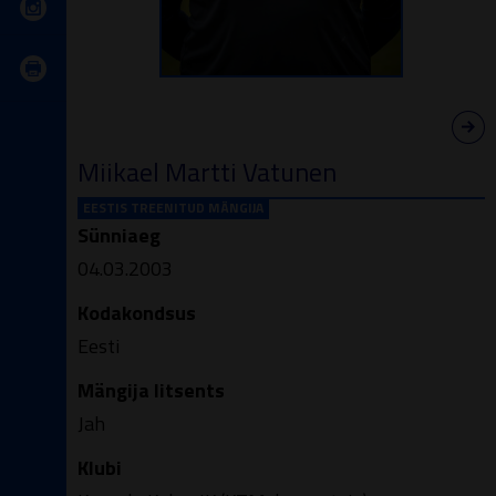
Miikael Martti Vatunen
EESTIS TREENITUD MÄNGIJA
Sünniaeg
04.03.2003
Kodakondsus
Eesti
Mängija litsents
Jah
Klubi