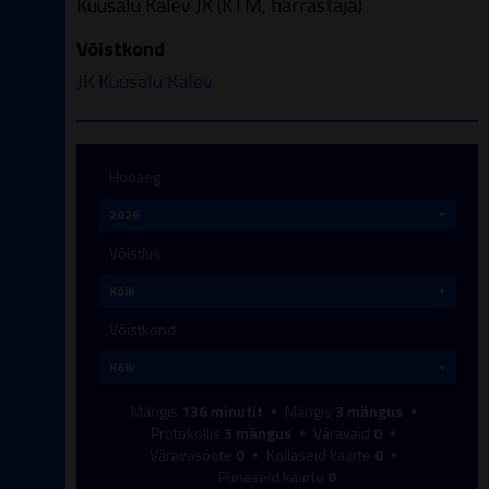
Kuusalu Kalev JK (KTM, harrastaja)
Võistkond
JK Kuusalu Kalev
Hooaeg
Võistlus
Võistkond
Mängis
136
minutit
Mängis
3
mängus
Protokollis
3
mängus
Väravaid
0
Väravasööte
0
Kollaseid kaarte
0
Punaseid kaarte
0