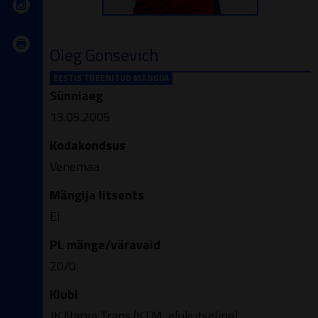
Oleg Gonsevich
EESTIS TREENITUD MÄNGIJA
Sünniaeg
13.05.2005
Kodakondsus
Venemaa
Mängija litsents
Ei
PL mänge/väravaid
20/0
Klubi
JK Narva Trans (KTM, elukutseline)