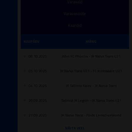
Väravaid
Väravasööte
Kaardid
KUUPÄEV
MÄNG
08.10.2025
Jõhvi FC Phoenix - JK Narva Trans U21
05.10.2025
JK Narva Trans U21 - FC Kuressaare U21
04.10.2025
JK Tallinna Kalev - JK Narva Trans
28.09.2025
Tallinna JK Legion - JK Narva Trans U21
27.09.2025
JK Narva Trans - Paide Linnameeskond
NÄITA VEEL