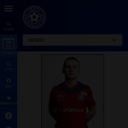
OTSING
MENÜÜ
09
AUG
KALENDER
OTSE
ERIS
FÄNNITOOTED