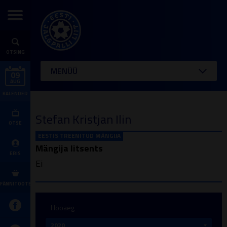
OTSING
MENÜÜ
09
AUG
KALENDER
Stefan Kristjan Ilin
OTSE
EESTIS TREENITUD MÄNGIJA
Mängija litsents
ERIS
Ei
FÄNNITOOTED
Hooaeg