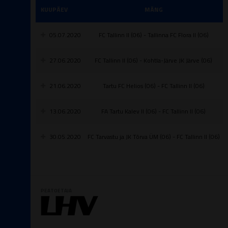
KUUPÄEV
MÄNG
05.07.2020
FC Tallinn II (06) - Tallinna FC Flora II (06)
27.06.2020
FC Tallinn II (06) - Kohtla-Järve JK Järve (06)
21.06.2020
Tartu FC Helios (06) - FC Tallinn II (06)
13.06.2020
FA Tartu Kalev II (06) - FC Tallinn II (06)
30.05.2020
FC Tarvastu ja JK Tõrva ÜM (06) - FC Tallinn II (06)
PEATOETAJA