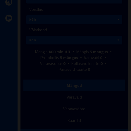
Võistlus
Võistkond
Mängis
400
minutit
Mängis
5
mängus
Protokollis
5
mängus
Väravaid
0
Väravasööte
0
Kollaseid kaarte
0
Punaseid kaarte
0
Mängud
Väravaid
Väravasööte
Kaardid