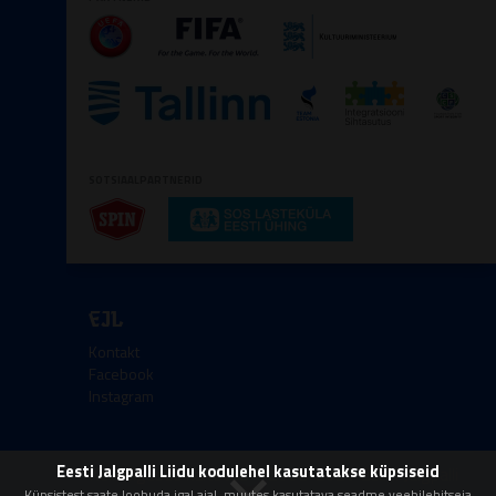
SOTSIAALPARTNERID
EJL
Kontakt
Facebook
Instagram
×
Eesti Jalgpalli Liidu kodulehel kasutatakse küpsiseid
Kőik őigused kaitstud © 2008-2026 Eesti Jalgpalli
Küpsistest saate loobuda igal ajal, muutes kasutatava seadme veebilehitseja