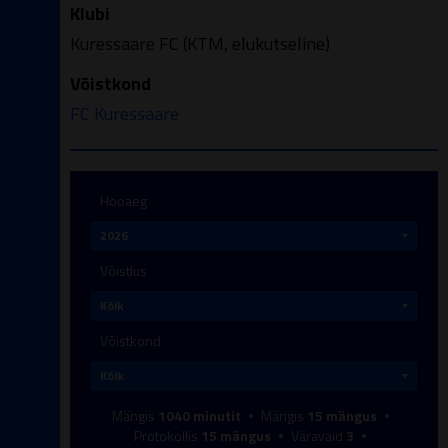
Klubi
Kuressaare FC (KTM, elukutseline)
Võistkond
FC Kuressaare
Hooaeg
Võistlus
Võistkond
Mängis
1040
minutit
Mängis
15
mängus
Protokollis
15
mängus
Väravaid
3