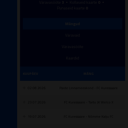
Väravasööte
3
Kollaseid kaarte
0
Punaseid kaarte
0
Mängud
Väravaid
Väravasööte
Kaardid
KUUPÄEV
MÄNG
02.08.2026
Paide Linnameeskond - FC Kuressaare
23.07.2026
FC Kuressaare - Tartu JK Welco X
19.07.2026
FC Kuressaare - Nõmme Kalju FC