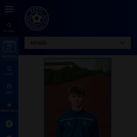
OTSING
MENÜÜ
06
AUG
KALENDER
OTSE
ERIS
FÄNNITOOTED