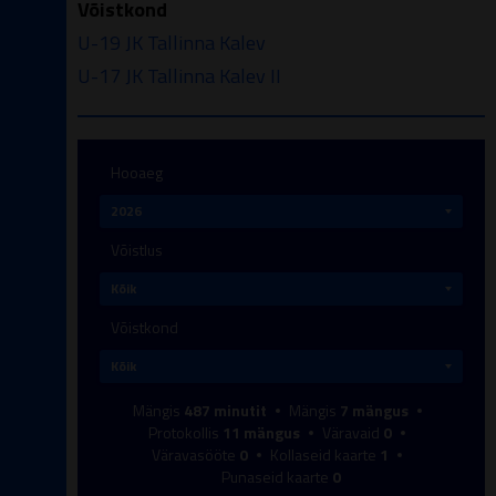
Võistkond
U-19 JK Tallinna Kalev
U-17 JK Tallinna Kalev II
Hooaeg
Võistlus
Võistkond
Mängis
487
minutit
Mängis
7
mängus
Protokollis
11
mängus
Väravaid
0
Väravasööte
0
Kollaseid kaarte
1
Punaseid kaarte
0