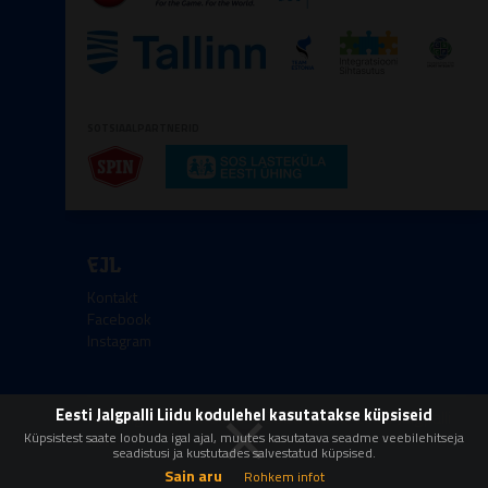
SOTSIAALPARTNERID
EJL
Kontakt
Facebook
Instagram
×
Eesti Jalgpalli Liidu kodulehel kasutatakse küpsiseid
Kőik őigused kaitstud © 2008-2026 Eesti Jalgpalli
Liit
Küpsistest saate loobuda igal ajal, muutes kasutatava seadme veebilehitseja
seadistusi ja kustutades salvestatud küpsised.
Sain aru
Rohkem infot