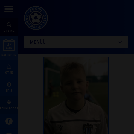
OTSING
MENÜÜ
07
AUG
KALENDER
OTSE
ERIS
FÄNNITOOTED