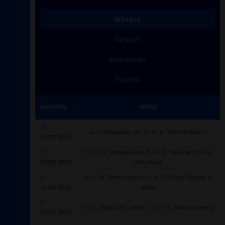
Mängud
Väravaid
Väravasööte
Kaardid
KUUPÄEV
MÄNG
U-17 Raplamaa JK - U-17 JK Tallinna Kalev II
06.08.2026
U-17 JK Tallinna Kalev II - U-17 Tallinna FC Flora
02.08.2026
Rohelised
U-17 JK Tallinna Kalev II - U-17 Põhja-Tallinna JK
14.06.2026
Volta
U-17 Viljandi JK Tulevik - U-17 JK Tallinna Kalev II
31.05.2026