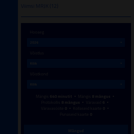
Viimsi MRJK (12)
Hooaeg
Võistlus
Võistkond
Mängis
640
minutit
Mängis
8
mängus
Protokollis
8
mängus
Väravaid
6
Väravasööte
0
Kollaseid kaarte
0
Punaseid kaarte
0
Mängud