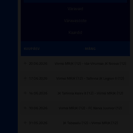
Väravaid
Väravasööte
Kaardid
KUUPÄEV
MÄNG
20.06.2026
Viimsi MRJK (12) - Ida-Virumaa JK Noova (12)
17.06.2026
Viimsi MRJK (12) - Tallinna JK Legion II (12)
14.06.2026
JK Tallinna Kalev II (12) - Viimsi MRJK (12)
10.06.2026
Viimsi MRJK (12) - FC Narva Juunior (12)
31.05.2026
JK Tabasalu (12) - Viimsi MRJK (12)