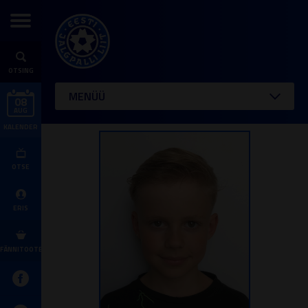
OTSING
MENÜÜ
08
AUG
KALENDER
OTSE
ERIS
FÄNNITOOTED