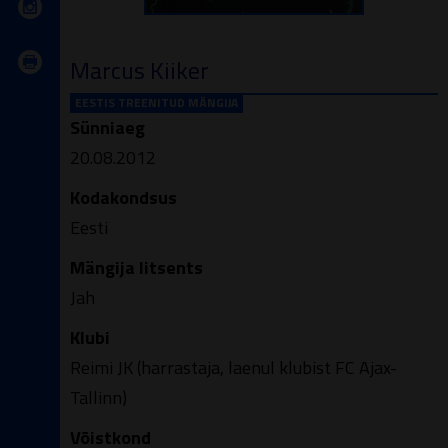
Marcus Kiiker
EESTIS TREENITUD MÄNGIJA
Sünniaeg
20.08.2012
Kodakondsus
Eesti
Mängija litsents
Jah
Klubi
Reimi JK (harrastaja, laenul klubist FC Ajax-
Tallinn)
Võistkond