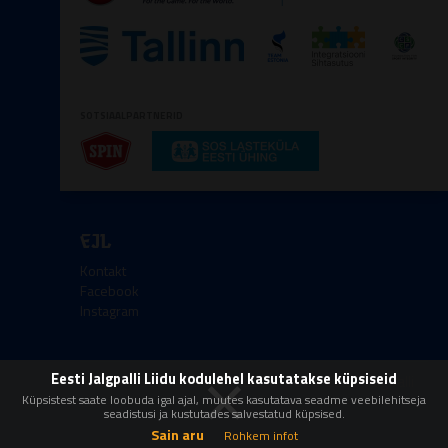
SOTSIAALPARTNERID
EJL
Kontakt
Facebook
Instagram
×
Eesti Jalgpalli Liidu kodulehel kasutatakse küpsiseid
Kőik őigused kaitstud © 2008-2026 Eesti Jalgpalli
Liit
Küpsistest saate loobuda igal ajal, muutes kasutatava seadme veebilehitseja
seadistusi ja kustutades salvestatud küpsised.
Sain aru
Rohkem infot