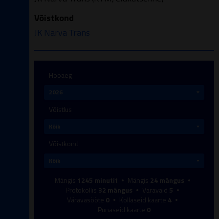
Võistkond
JK Narva Trans
Hooaeg
Võistlus
Võistkond
Mängis
1245
minutit
Mängis
24
mängus
Protokollis
32
mängus
Väravaid
5
Väravasööte
0
Kollaseid kaarte
4
Punaseid kaarte
0