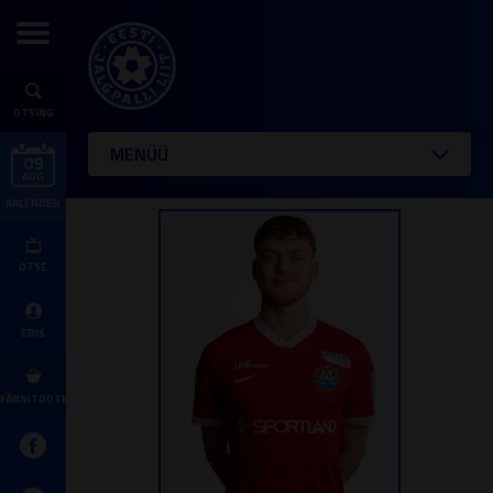
OTSING
MENÜÜ
09
AUG
KALENDER
OTSE
ERIS
FÄNNITOOTED