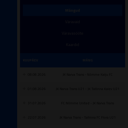
Mängud
Väravaid
Väravasööte
Kaardid
KUUPÄEV
MÄNG
08.08.2026
JK Narva Trans - Nõmme Kalju FC
01.08.2026
JK Narva Trans U21 - JK Tallinna Kalev U21
31.07.2026
FC Nõmme United - JK Narva Trans
22.07.2026
JK Narva Trans - Tallinna FC Flora U21