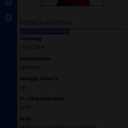
Viktor Kudriashov
EESTIS TREENITUD MÄNGIJA
Sünniaeg
29.10.2005
Kodakondsus
Venemaa
Mängija litsents
Jah
PL mänge/väravaid
35/0
Klubi
JK Narva Trans (KTM, elukutseline)