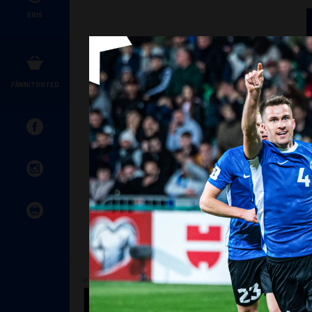
ERIS
FÄNNITOOTED
PEATOETAJA
SUURTOETAJAD