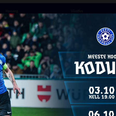
Hooaeg
Võistlus
Mängis
30
minutit
Mängis
1
mängus
Protokollis
1
mängus
Vär
Mängud
Väravaid
Väravasööte
Kaardid
KUUPÄEV
VÕISTLUS
LIIGA
VÕISTKOND
ROLL
02.08.2023
Eesti meeste KV
KV
Aruküla FC Vigri
Varu