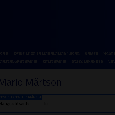
P
2
9
IGA B
TEINE LIIGA JA MADALAMAD LIIGAD
NAISED
NOOR
16
AASTALÕPUTURNIIR
TALITURNIIR
OTSEÜLEKANDED
LII
23
Mario Märtson
30
EESTIS TREENITUD MÄNGIJA
ängija litsents
Ei