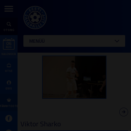
OTSING
MENÜÜ
06
AUG
KALENDER
OTSE
ERIS
FÄNNITOOTED
Viktor Sharko