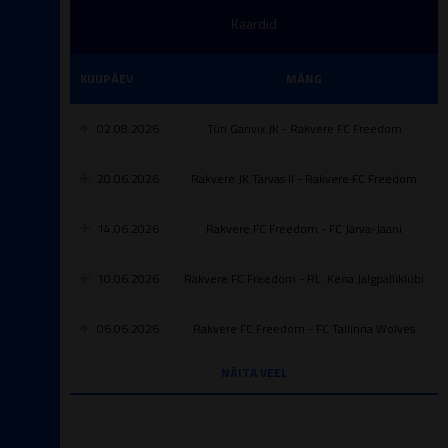
Kaardid
KUUPÄEV
MÄNG
02.08.2026
Türi Ganvix JK - Rakvere FC Freedom
20.06.2026
Rakvere JK Tarvas II - Rakvere FC Freedom
14.06.2026
Rakvere FC Freedom - FC Järva-Jaani
10.06.2026
Rakvere FC Freedom - RL. Kena Jalgpalliklubi
06.06.2026
Rakvere FC Freedom - FC Tallinna Wolves
NÄITA VEEL