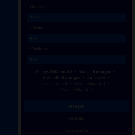
Hooaeg
Võistlus
Võistkond
Mängis
860
minutit
Mängis
9
mängus
Protokollis
9
mängus
Väravaid
0
Väravasööte
0
Kollaseid kaarte
2
Punaseid kaarte
1
Mängud
Väravaid
Väravasööte