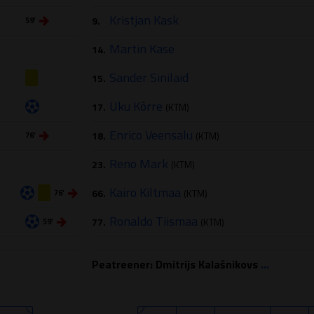
Kristjan Kask
9.
59′
Martin Kase
14.
Sander Sinilaid
15.
Uku Kõrre
17.
(KTM)
Enrico Veensalu
18.
(KTM)
76′
Reno Mark
23.
(KTM)
Kairo Kiltmaa
66.
(KTM)
76′
Ronaldo Tiismaa
77.
(KTM)
59′
Peatreener: Dmitrijs Kalašnikovs
...