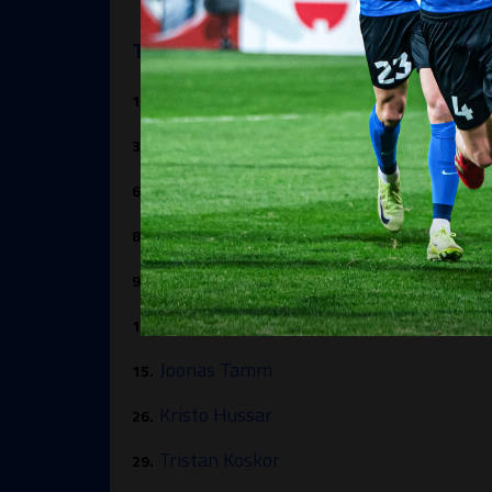
TALLINNA FC FLORA
Ingmar Krister Paplavskis
1.
(VV)
(KTM)
Marko Lipp
3.
Mihkel Järviste
6.
Henrik Ojamaa
8.
(KTM)
Rauno Alliku
9.
(KTM)
Martin Miller
10.
(KTM)
Joonas Tamm
15.
Kristo Hussar
26.
Tristan Koskor
29.