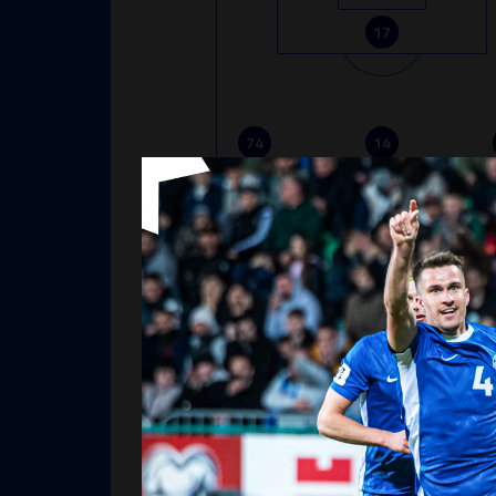
17
74
14
35
28
25
4
24
31