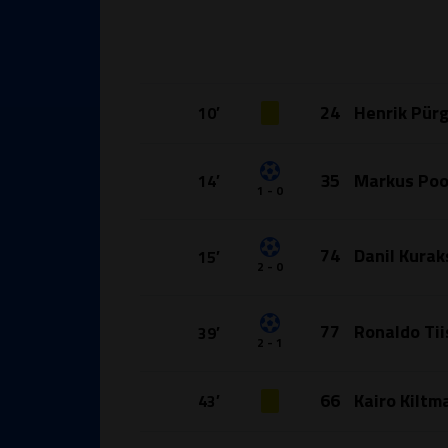
24
Henrik Pür
10′
35
Markus Po
14′
1 - 0
74
Danil Kurak
15′
2 - 0
77
Ronaldo Ti
39′
2 - 1
66
Kairo Kiltm
43′