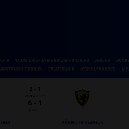
P
2
9
IGA B
TEINE LIIGA JA MADALAMAD LIIGAD
NAISED
NOOR
16
AASTALÕPUTURNIIR
TALITURNIIR
OTSEÜLEKANDED
LII
23
30
2 - 1
VAHEAJASEIS
6 - 1
LÕPPSEIS
LORA
PÄRNU JK VAPRUS