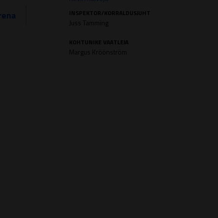
INSPEKTOR/KORRALDUSJUHT
rena
Juss Tamming
KOHTUNIKE VAATLEJA
Margus Kröönström