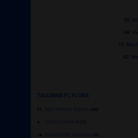
55′
Ke
66′
Ra
73′
Mart
82′
Ma
TALLINNA FC FLORA
Karl-Romet Nõmm
31.
(VV)
Marco Lukka
4.
(KTM)
Konstantin Vassiljev
14.
(K)