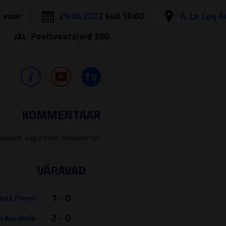
. voor
29.06.2022
kell 18:00
A. Le Coq A
Pealtvaatajaid 390
KOMMENTAAR
uväljak väga heas seisukorras.
VÄRAVAD
1 - 0
kus Poom
2 - 0
l Kuraksin