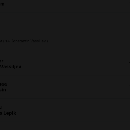
om
te
( 14
Konstantin Vassiljev
)
er
Vassiljev
maa
sin
u
s Lepik