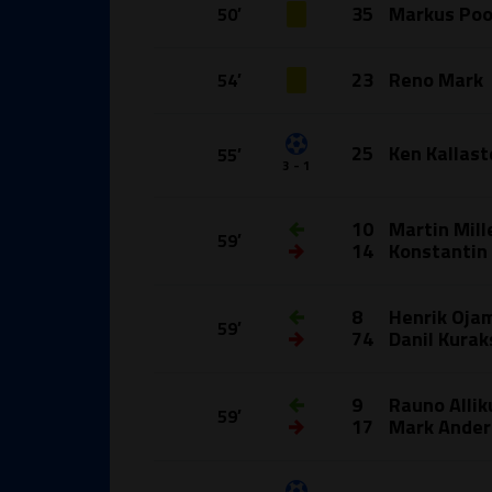
35
Markus Po
50′
23
Reno Mark
54′
25
Ken Kallas
55′
3 - 1
10
Martin Mill
59′
14
Konstantin 
8
Henrik Oja
59′
74
Danil Kurak
9
Rauno Allik
59′
17
Mark Ander