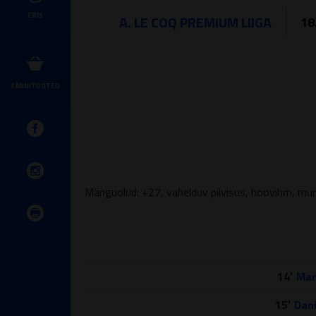
ERIS
A. LE COQ PREMIUM LIIGA
18
FÄNNITOOTED
Mänguolud: +27, vahelduv pilvisus, hoovihm, mur
14′
Mar
15′
Dani