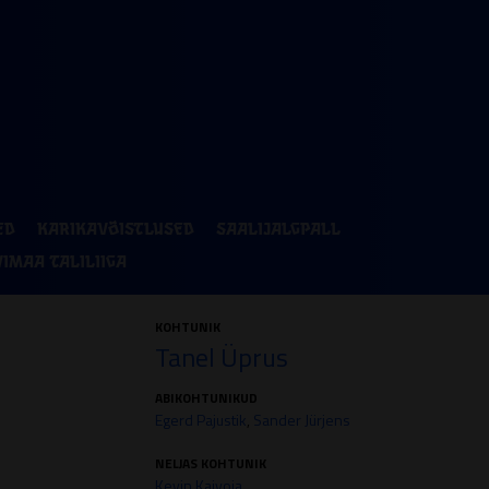
ED
KARIKAVÕISTLUSED
SAALIJALGPALL
VIMAA TALILIIGA
KOHTUNIK
Tanel Üprus
ABIKOHTUNIKUD
Egerd Pajustik
,
Sander Jürjens
NELJAS KOHTUNIK
Kevin Kaivoja