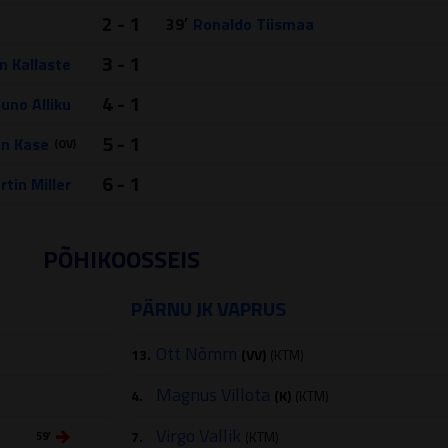
2 - 1
39′
Ronaldo Tiismaa
3 - 1
n Kallaste
4 - 1
uno Alliku
5 - 1
in Kase
(OV)
6 - 1
rtin Miller
PÕHIKOOSSEIS
PÄRNU JK VAPRUS
Ott Nõmm
13.
(VV)
(KTM)
Magnus Villota
4.
(K)
(KTM)
Virgo Vallik
7.
(KTM)
59′