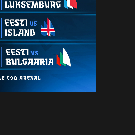
69′
70′
83′