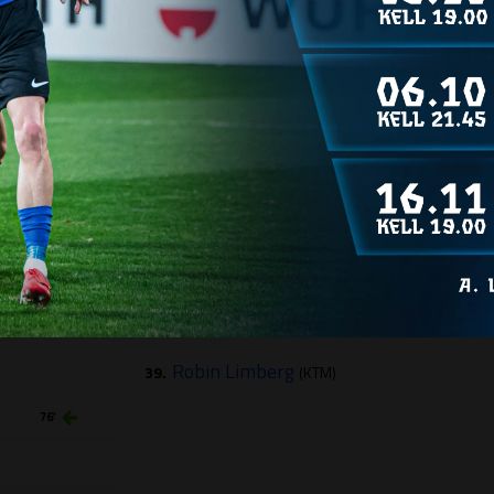
PÄRNU JK VAPRUS
Ahti Strati
21.
(VV)
(KTM)
Hendrik Vainu
1.
(VV)
(KTM)
Rocco Mõtt
6.
(KTM)
76′
Mathias Villota
24.
(KTM)
59′
Luka Lukovič
25.
59′
Ranet Ristikivi
27.
(KTM)
59′
Robin Limberg
39.
(KTM)
76′