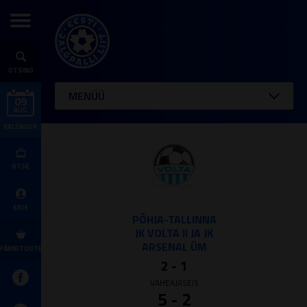
OTSING
MENÜÜ
09
AUG
KALENDER
OTSE
ERIS
PÕHJA-TALLINNA
JK VOLTA II JA JK
ARSENAL ÜM
FÄNNITOOTED
2 - 1
VAHEAJASEIS
5 - 2