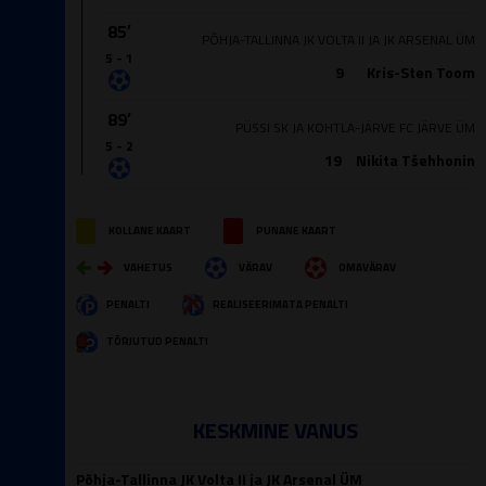
85′
PÕHJA-TALLINNA JK VOLTA II JA JK ARSENAL ÜM
5 - 1
9
Kris-Sten Toom
89′
PÜSSI SK JA KOHTLA-JÄRVE FC JÄRVE ÜM
5 - 2
19
Nikita Tšehhonin
KOLLANE KAART
PUNANE KAART
VAHETUS
VÄRAV
OMAVÄRAV
PENALTI
REALISEERIMATA PENALTI
TÕRJUTUD PENALTI
KESKMINE VANUS
Põhja-Tallinna JK Volta II ja JK Arsenal ÜM