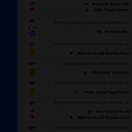
24
Kristofer Robin Kiik
6
Siim Tanel Laisaar
48′
PÕHJA-TALLINNA JK VOLTA II JA JK ARSENAL ÜM
3 - 1
70
Kristjan Kiho
51′
PÕHJA-TALLINNA JK VOLTA II JA JK ARSENAL ÜM
8
Henrik Harald Markus Kliss
51′
PÜSSI SK JA KOHTLA-JÄRVE FC JÄRVE ÜM
6
Aleksandr Kokoškin
55′
PÕHJA-TALLINNA JK VOLTA II JA JK ARSENAL ÜM
7
Oscar Jouko Tapio Raita
61′
PÕHJA-TALLINNA JK VOLTA II JA JK ARSENAL ÜM
33
Ailan Daniel Mark
8
Henrik Harald Markus Kliss
61′
PÕHJA-TALLINNA JK VOLTA II JA JK ARSENAL ÜM