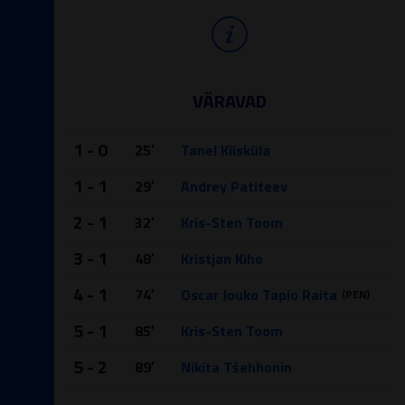
VÄRAVAD
1 - 0
25′
Tanel Kiisküla
1 - 1
29′
Andrey Patiteev
2 - 1
32′
Kris-Sten Toom
3 - 1
48′
Kristjan Kiho
4 - 1
74′
Oscar Jouko Tapio Raita
(PEN)
5 - 1
85′
Kris-Sten Toom
5 - 2
89′
Nikita Tšehhonin