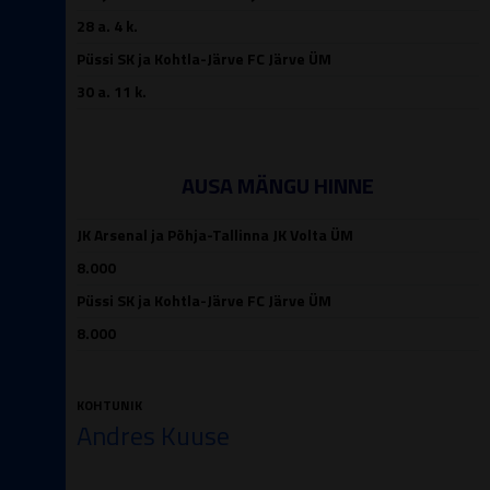
28 a. 4 k.
Püssi SK ja Kohtla-Järve FC Järve ÜM
30 a. 11 k.
AUSA MÄNGU HINNE
JK Arsenal ja Põhja-Tallinna JK Volta ÜM
8.000
Püssi SK ja Kohtla-Järve FC Järve ÜM
8.000
KOHTUNIK
Andres Kuuse