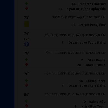
44
Robertas Borisas
17
Ingvar Kristjan Paplavskis
73′
PÜSSI SK JA KOHTLA-JÄRVE FC JÄRVE ÜM
14
Artjom Penzjakov
74′
PÕHJA-TALLINNA JK VOLTA II JA JK ARSENAL ÜM
4 - 1
7
Oscar Jouko Tapio Raita
78′
PÕHJA-TALLINNA JK VOLTA II JA JK ARSENAL ÜM
2
Sten Pajula
28
Tanel Kiisküla
78′
PÕHJA-TALLINNA JK VOLTA II JA JK ARSENAL ÜM
16
Joosep Järve
7
Oscar Jouko Tapio Raita
84′
PÕHJA-TALLINNA JK VOLTA II JA JK ARSENAL ÜM
10
Raimo Nõu
9
Kris-Sten Toom