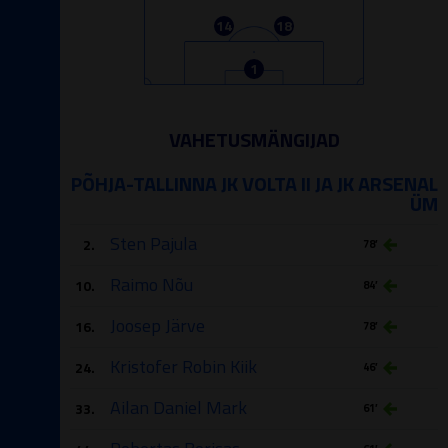
14
18
1
VAHETUSMÄNGIJAD
PÕHJA-TALLINNA JK VOLTA II JA JK ARSENAL
ÜM
Sten Pajula
2.
78′
Raimo Nõu
10.
84′
Joosep Järve
16.
78′
Kristofer Robin Kiik
24.
46′
Ailan Daniel Mark
33.
61′