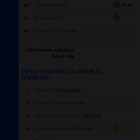
Tanel Kiisküla
28.
78′
Kristjan Kiho
70.
Stefan Põllo
99.
(KTM)
Võistkonna esindaja:
...
Arnet Ude
PÜSSI SK JA KOHTLA-JÄRVE FC
JÄRVE ÜM
Eduard Malõgin
1.
(VV)
Marat Dosžanov
3.
(KTM)
Aleksandr Hlobõstin
5.
(K)
(KTM)
Aleksandr Kokoškin
6.
(KTM)