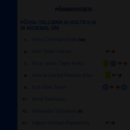
PÕHIKOOSSEIS
PÕHJA-TALLINNA JK VOLTA II JA
JK ARSENAL ÜM
Hans Christian Ende
1.
(VV)
Siim Tanel Laisaar
6.
46′
Oscar Jouko Tapio Raita
7.
78′
Henrik Harald Markus Kliss
8.
61′
Kris-Sten Toom
9.
84′
Karel Saarkopli
11.
Alexander Subrakov
12.
(K)
Ingvar Kristjan Paplavskis
17.
61′