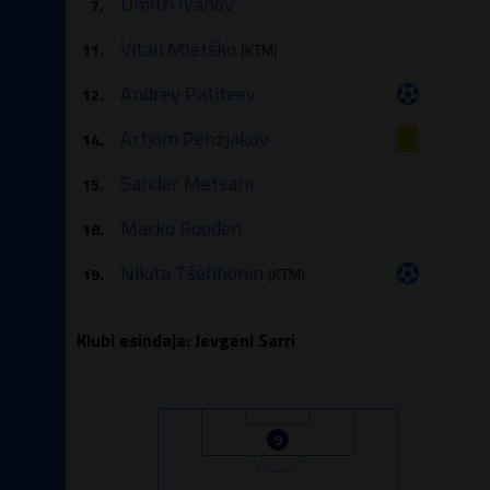
Dmitri Ivanov
7.
Vitali Mletško
11.
(KTM)
Andrey Patiteev
12.
Artjom Penzjakov
14.
Sander Metsam
15.
Marko Rooden
18.
Nikita Tšehhonin
19.
(KTM)
Klubi esindaja: Jevgeni Sarri
9