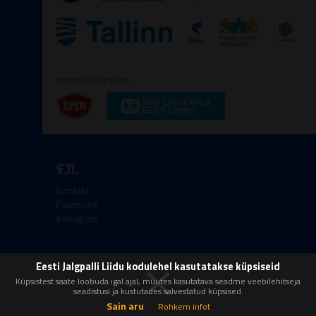
SOTSIAALPARTNERID
EJL
Kontakt
Facebook
Instagram
×
Eesti Jalgpalli Liidu kodulehel kasutatakse küpsiseid
Kőik őigused kaitstud © 2008-2026 Eesti Jalgpalli
Liit
Küpsistest saate loobuda igal ajal, muutes kasutatava seadme veebilehitseja
seadistusi ja kustutades salvestatud küpsised.
Sain aru
Rohkem infot