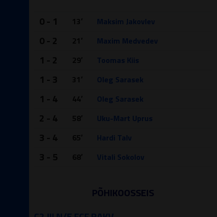
0 - 1
13′
Maksim Jakovlev
0 - 2
21′
Maxim Medvedev
1 - 2
29′
Toomas Kiis
1 - 3
31′
Oleg Sarasek
1 - 4
44′
Oleg Sarasek
2 - 4
58′
Uku-Mart Uprus
3 - 4
65′
Hardi Talv
3 - 5
68′
Vitali Sokolov
PÕHIKOOSSEIS
C2.III N/E FCF RAKV.