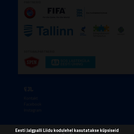
PARTNERID
SOTSIAALPARTNERID
EJL
Kontakt
Facebook
Instagram
Eesti Jalgpalli Liidu kodulehel kasutatakse küpsiseid
Kőik őigused kaitstud © 2008-2026 Eesti Jalgpalli