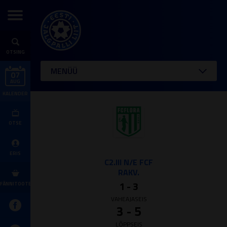
OTSING
MENÜÜ
07
AUG
KALENDER
OTSE
ERIS
C2.III N/E FCF
RAKV.
1 - 3
FÄNNITOOTED
VAHEAJASEIS
3 - 5
LÕPPSEIS