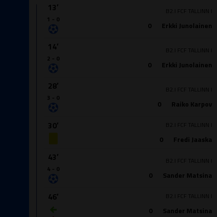
13′
B2.I FCF TALLINN I
1 - 0
0
Erkki Junolainen
14′
B2.I FCF TALLINN I
2 - 0
0
Erkki Junolainen
28′
B2.I FCF TALLINN I
3 - 0
0
Raiko Karpov
30′
B2.I FCF TALLINN I
0
Fredi Jaaska
43′
B2.I FCF TALLINN I
4 - 0
0
Sander Matsina
46′
B2.I FCF TALLINN I
0
Sander Matsina