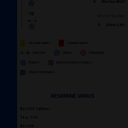
0
Marten Mütt
79′
B2.I FCF TALLINN I
10 - 0
0
Silver Lätt
KOLLANE KAART
PUNANE KAART
VAHETUS
VÄRAV
OMAVÄRAV
PENALTI
REALISEERIMATA PENALTI
TÕRJUTUD PENALTI
KESKMINE VANUS
B2.I FCF Tallinn I
14 a. 11 k.
B2.I PJK