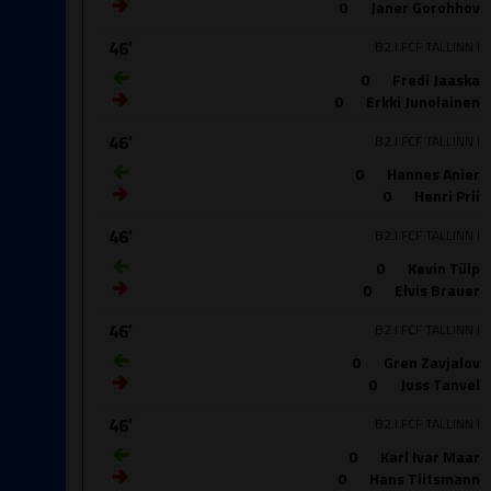
0
Janer Gorohhov
46′
B2.I FCF TALLINN I
0
Fredi Jaaska
0
Erkki Junolainen
46′
B2.I FCF TALLINN I
0
Hannes Anier
0
Henri Prii
46′
B2.I FCF TALLINN I
0
Kevin Tülp
0
Elvis Brauer
46′
B2.I FCF TALLINN I
0
Gren Zavjalov
0
Juss Tanvel
46′
B2.I FCF TALLINN I
0
Karl Ivar Maar
0
Hans Tiitsmann