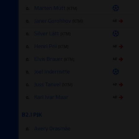
Marten Mütt
0.
(KTM)
Janer Gorohhov
0.
(KTM)
46′
Silver Lätt
0.
(KTM)
Henri Prii
0.
(KTM)
46′
Elvis Brauer
0.
(KTM)
46′
Joel Indermitte
0.
Juss Tanvel
0.
(KTM)
46′
Karl Ivar Maar
0.
46′
B2.I PJK
Avery Orasmäe
0.