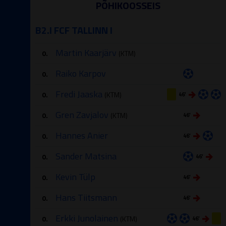
PÕHIKOOSSEIS
B2.I FCF TALLINN I
Martin Kaarjärv
0.
(KTM)
Raiko Karpov
0.
Fredi Jaaska
0.
(KTM)
46′
Gren Zavjalov
0.
(KTM)
46′
Hannes Anier
0.
46′
Sander Matsina
0.
46′
Kevin Tülp
0.
46′
Hans Tiitsmann
0.
46′
Erkki Junolainen
0.
(KTM)
46′