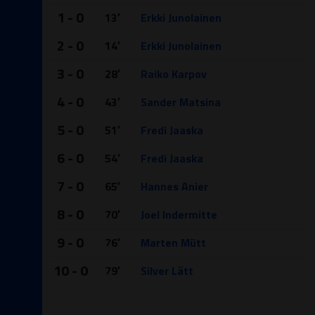
1 - 0
13′
Erkki Junolainen
2 - 0
14′
Erkki Junolainen
3 - 0
28′
Raiko Karpov
4 - 0
43′
Sander Matsina
5 - 0
51′
Fredi Jaaska
6 - 0
54′
Fredi Jaaska
7 - 0
65′
Hannes Anier
8 - 0
70′
Joel Indermitte
9 - 0
76′
Marten Mütt
10 - 0
79′
Silver Lätt