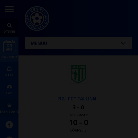
OTSING
MENÜÜ
08
AUG
KALENDER
OTSE
ERIS
B2.I FCF TALLINN I
3 - 0
FÄNNITOOTED
VAHEAJASEIS
10 - 0
LÕPPSEIS