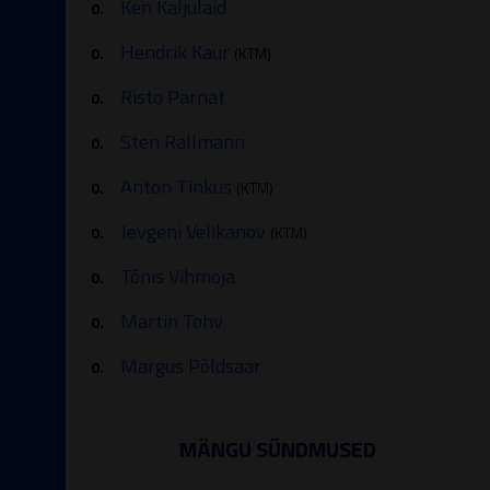
Ken Kaljulaid
0.
Hendrik Kaur
0.
(KTM)
Risto Pärnat
0.
Sten Rallmann
0.
Anton Tinkus
0.
(KTM)
Jevgeni Velikanov
0.
(KTM)
Tõnis Vihmoja
0.
Martin Tohv
0.
Margus Põldsaar
0.
MÄNGU SÜNDMUSED