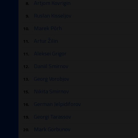
Artjom Kovrigin
8.
Ruslan Kisseljov
9.
Marek Põrh
10.
Artur Žilin
11.
Aleksei Grigor
11.
Daniil Smirnov
12.
Georg Vorobjov
13.
Nikita Smirnov
15.
German Jelpidiforov
16.
Georgi Tarassov
19.
Mark Gorbunov
20.