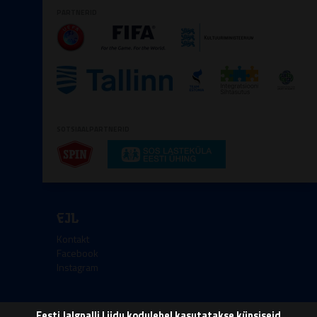
PARTNERID
SOTSIAALPARTNERID
EJL
Kontakt
Facebook
Instagram
Eesti Jalgpalli Liidu kodulehel kasutatakse küpsiseid