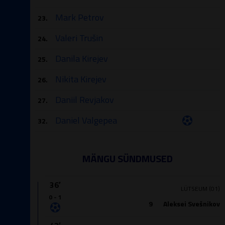
Mark Petrov
23.
Valeri Trušin
24.
Danila Kirejev
25.
Nikita Kirejev
26.
Daniil Revjakov
27.
Daniel Valgepea
32.
MÄNGU SÜNDMUSED
36′
LÜTSEUM (01)
0 - 1
9
Aleksei Svešnikov