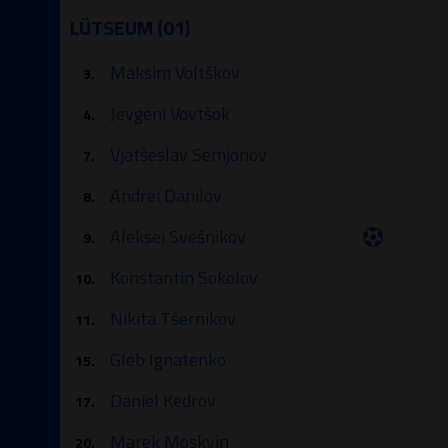
LÜTSEUM (01)
Maksim Voltškov
3.
Jevgeni Vovtšok
4.
Vjatšeslav Semjonov
7.
Andrei Danilov
8.
Aleksei Svešnikov
9.
Konstantin Sokolov
10.
Nikita Tšernikov
11.
Gleb Ignatenko
15.
Daniel Kedrov
17.
Marek Moskvin
20.