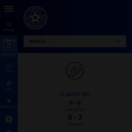
OTSING
MENÜÜ
06
AUG
KALENDER
OTSE
ERIS
SC BERCY (01)
0 - 0
FÄNNITOOTED
VAHEAJASEIS
0 - 2
LÕPPSEIS