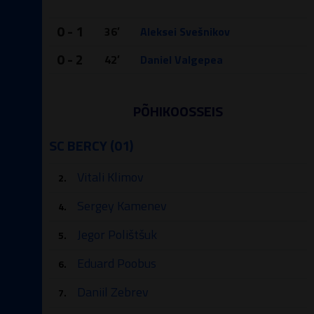
0 - 1
36′
Aleksei Svešnikov
0 - 2
42′
Daniel Valgepea
PÕHIKOOSSEIS
SC BERCY (01)
Vitali Klimov
2.
Sergey Kamenev
4.
Jegor Polištšuk
5.
Eduard Poobus
6.
Daniil Zebrev
7.