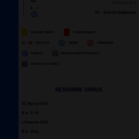
42′
LÜTSEUM (01)
0 - 2
32
Daniel Valgepea
KOLLANE KAART
PUNANE KAART
VAHETUS
VÄRAV
OMAVÄRAV
PENALTI
REALISEERIMATA PENALTI
TÕRJUTUD PENALTI
KESKMINE VANUS
SC Bercy (01)
8 a. 11 k.
Lütseum (01)
8 a. 10 k.