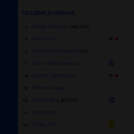
TALLINNA JK PIRAAJA
Madis Eskusson
1.
(VV)
(KTM)
Henri Prii
2.
68′
Karl-Villiam Vaserik
3.
(KTM)
Karl-Sander Eensoo
7.
Laurits Randmann
8.
46′
Mihkel Paapsi
9.
Kaarel Berg
10.
(K)
(KTM)
Vaido Velt
11.
Silver Tilk
12.