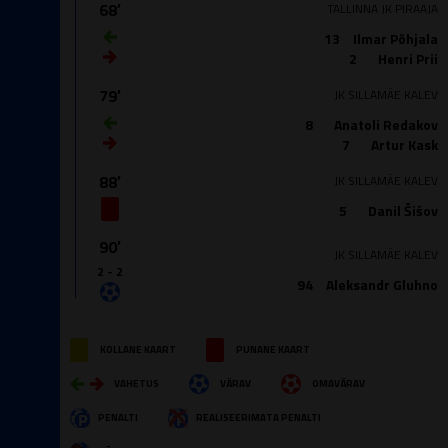
68′
TALLINNA JK PIRAAJA
13
Ilmar Põhjala
2
Henri Prii
79′
JK SILLAMÄE KALEV
8
Anatoli Redakov
7
Artur Kask
88′
JK SILLAMÄE KALEV
5
Danil Šišov
90′
JK SILLAMÄE KALEV
2 - 2
94
Aleksandr Gluhno
KOLLANE KAART
PUNANE KAART
VAHETUS
VÄRAV
OMAVÄRAV
PENALTI
REALISEERIMATA PENALTI