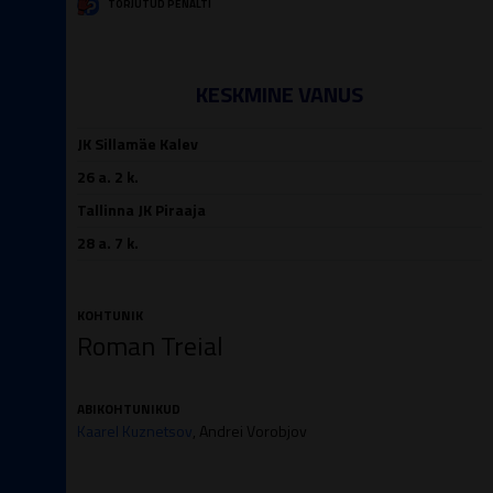
TÕRJUTUD PENALTI
KESKMINE VANUS
JK Sillamäe Kalev
26 a. 2 k.
Tallinna JK Piraaja
28 a. 7 k.
KOHTUNIK
Roman Treial
ABIKOHTUNIKUD
Kaarel Kuznetsov
, Andrei Vorobjov