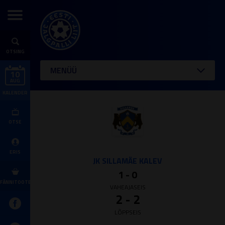
OTSING
MENÜÜ
10
AUG
KALENDER
OTSE
ERIS
JK SILLAMÄE KALEV
1 - 0
FÄNNITOOTED
VAHEAJASEIS
2 - 2
LÕPPSEIS