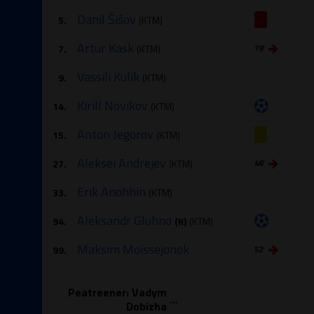
Danil Šišov
5.
(KTM)
Artur Kask
7.
(KTM)
79′
Vassili Kulik
9.
(KTM)
Kirill Novikov
14.
(KTM)
Anton Jegorov
15.
(KTM)
Aleksei Andrejev
27.
(KTM)
46′
Erik Anohhin
33.
(KTM)
Aleksandr Gluhno
94.
(K)
(KTM)
Maksim Moissejonok
99.
52′
Peatreener: Vadym
...
Dobizha