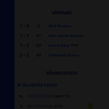
VÄRAVAD
1 - 0
5′
Kirill Novikov
1 - 1
47′
Karl-Sander Eensoo
1 - 2
50′
Kaarel Berg
(PEN)
2 - 2
90′
Aleksandr Gluhno
PÕHIKOOSSEIS
JK SILLAMÄE KALEV
Ruslan Valejev
16.
(VV)
(KTM)
Igor Moissejev
4.
(KTM)