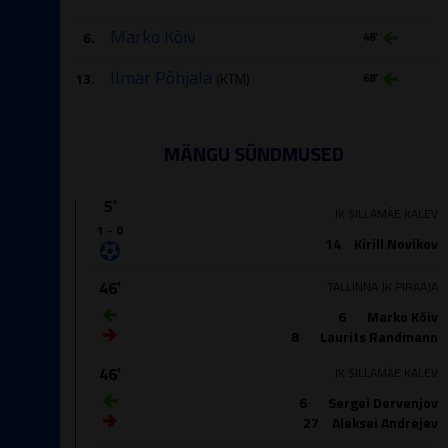
Marko Kõiv
6.
46′
Ilmar Põhjala
13.
(KTM)
68′
MÄNGU SÜNDMUSED
5′
JK SILLAMÄE KALEV
1 - 0
14
Kirill Novikov
46′
TALLINNA JK PIRAAJA
6
Marko Kõiv
8
Laurits Randmann
46′
JK SILLAMÄE KALEV
6
Sergei Dervenjov
27
Aleksei Andrejev