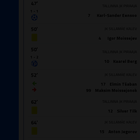
47′
TALLINNA JK PIRAAJA
1 - 1
7
Karl-Sander Eensoo
50′
JK SILLAMÄE KALEV
4
Igor Moissejev
50′
TALLINNA JK PIRAAJA
1 - 2
10
Kaarel Berg
52′
JK SILLAMÄE KALEV
17
Elmin Tšaban
99
Maksim Moissejonok
62′
TALLINNA JK PIRAAJA
12
Silver Tilk
64′
JK SILLAMÄE KALEV
15
Anton Jegorov