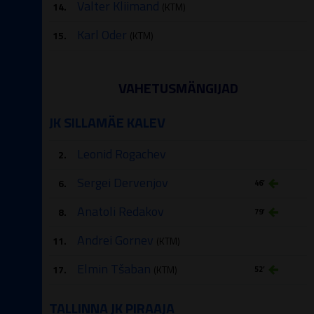
Valter Kliimand
14.
(KTM)
Karl Oder
15.
(KTM)
VAHETUSMÄNGIJAD
JK SILLAMÄE KALEV
Leonid Rogachev
2.
Sergei Dervenjov
6.
46′
Anatoli Redakov
8.
79′
Andrei Gornev
11.
(KTM)
Elmin Tšaban
17.
(KTM)
52′
TALLINNA JK PIRAAJA