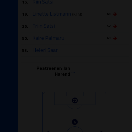
Riin Satsi
16.
Linette Listmann
19.
(KTM)
65′
Triin Satsi
26.
52′
Kaire Palmaru
50.
65′
Heleri Saar
53.
Peatreener: Jan
...
Harend
72
6