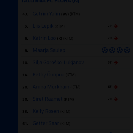
TALLINNA FC FLORA (N)
Getriin Yalin
43.
(VV)
(KTM)
Liis Lepik
5.
(KTM)
75′
Katrin Loo
6.
(K)
(KTM)
76′
Maarja Saulep
9.
Silja Goroško-Lukjanov
10.
52′
Kethy Õunpuu
14.
(KTM)
Ariina Mürkhain
20.
(KTM)
65′
Siret Räämet
30.
(KTM)
76′
Kelly Rosen
33.
(KTM)
Getter Saar
61.
(KTM)