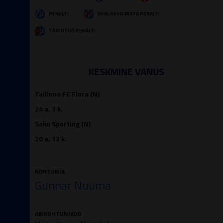
PENALTI
REALISEERIMATA PENALTI
TÕRJUTUD PENALTI
KESKMINE VANUS
Tallinna FC Flora (N)
24 a. 3 k.
Saku Sporting (N)
20 a. 12 k.
KOHTUNIK
Gunnar Nuuma
ABIKOHTUNIKUD