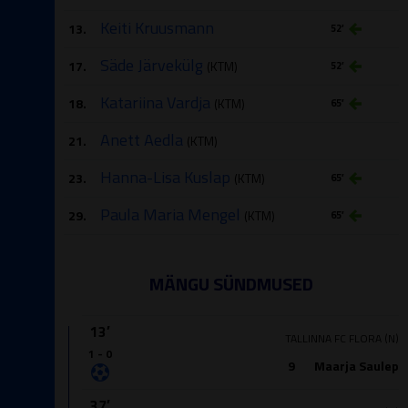
Keiti Kruusmann
13.
52′
Säde Järvekülg
17.
(KTM)
52′
Katariina Vardja
18.
(KTM)
65′
Anett Aedla
21.
(KTM)
Hanna-Lisa Kuslap
23.
(KTM)
65′
Paula Maria Mengel
29.
(KTM)
65′
MÄNGU SÜNDMUSED
13′
TALLINNA FC FLORA (N)
1 - 0
9
Maarja Saulep
37′