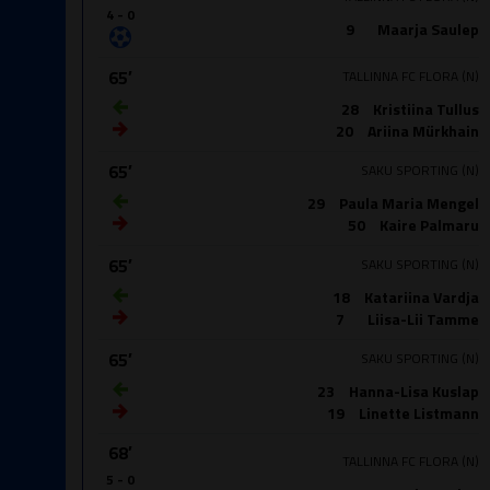
4 - 0
9
Maarja Saulep
65′
TALLINNA FC FLORA (N)
28
Kristiina Tullus
20
Ariina Mürkhain
65′
SAKU SPORTING (N)
29
Paula Maria Mengel
50
Kaire Palmaru
65′
SAKU SPORTING (N)
18
Katariina Vardja
7
Liisa-Lii Tamme
65′
SAKU SPORTING (N)
23
Hanna-Lisa Kuslap
19
Linette Listmann
68′
TALLINNA FC FLORA (N)
5 - 0