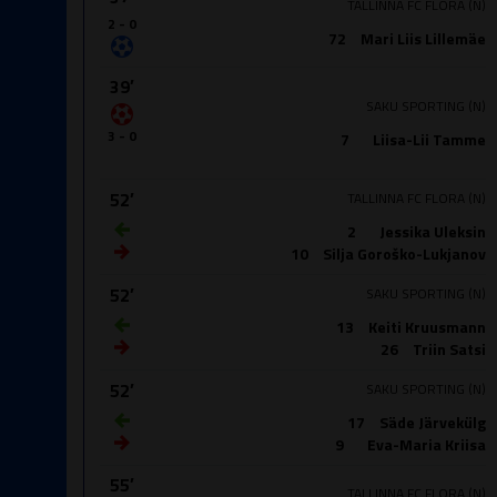
TALLINNA FC FLORA (N)
2 - 0
72
Mari Liis Lillemäe
39′
SAKU SPORTING (N)
3 - 0
7
Liisa-Lii Tamme
52′
TALLINNA FC FLORA (N)
2
Jessika Uleksin
10
Silja Goroško-Lukjanov
52′
SAKU SPORTING (N)
13
Keiti Kruusmann
26
Triin Satsi
52′
SAKU SPORTING (N)
17
Säde Järvekülg
9
Eva-Maria Kriisa
55′
TALLINNA FC FLORA (N)