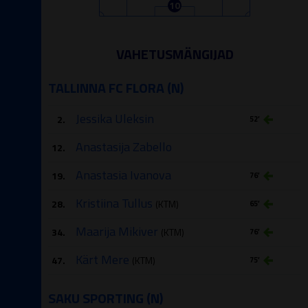
10
VAHETUSMÄNGIJAD
TALLINNA FC FLORA (N)
Jessika Uleksin
2.
52′
Anastasija Zabello
12.
Anastasia Ivanova
19.
76′
Kristiina Tullus
28.
(KTM)
65′
Maarija Mikiver
34.
(KTM)
76′
Kärt Mere
47.
(KTM)
75′
SAKU SPORTING (N)