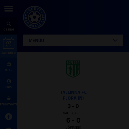
OTSING
MENÜÜ
07
AUG
KALENDER
OTSE
ERIS
TALLINNA FC
FLORA (N)
3 - 0
FÄNNITOOTED
VAHEAJASEIS
6 - 0
LÕPPSEIS