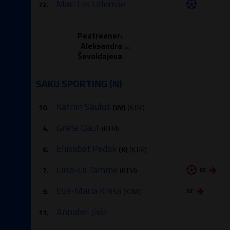
Mari Liis Lillemäe
72.
Peatreener:
Aleksandra
...
Ševoldajeva
SAKU SPORTING (N)
Katriin Saulus
10.
(VV)
(KTM)
Grete Daut
4.
(KTM)
Eliisabet Pedak
6.
(K)
(KTM)
Liisa-Lii Tamme
7.
(KTM)
65′
Eva-Maria Kriisa
9.
(KTM)
52′
Annabel Jäär
11.