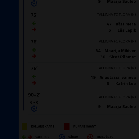
9
Maarja Saulep
75′
TALLINNA FC FLORA (N)
47
Kärt Mere
5
Liis Lepik
76′
TALLINNA FC FLORA (N)
34
Maarija Mikiver
30
Siret Räämet
76′
TALLINNA FC FLORA (N)
19
Anastasia Ivanova
6
Katrin Loo
90+2′
TALLINNA FC FLORA (N)
6 - 0
9
Maarja Saulep
KOLLANE KAART
PUNANE KAART
VAHETUS
VÄRAV
OMAVÄRAV