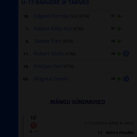
U-17 RAKVERE JK TARVAS
Edgard Piirmäe
18.
(VV)
(KTM)
61′
Kasper Kalju Kivi
7.
(KTM)
61′
Sander Part
9.
(KTM)
46′
Robert Moks
11.
(KTM)
46′
Kristjan Kari
19.
(KTM)
Magnus Ojaniit
69.
46′
MÄNGU SÜNDMUSED
15′
U-17 KOHTLA-JÄRVE JK JÄRVE
0 - 1
11
Nikita Pinežko