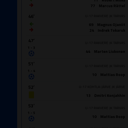
77
Marcus Rättel
46′
U-17 RAKVERE JK TARVAS
69
Magnus Ojaniit
24
Indrek Tokaruk
47′
U-17 RAKVERE JK TARVAS
1 - 3
44
Marten Liukonen
51′
U-17 RAKVERE JK TARVAS
1 - 4
10
Mattias Roop
52′
U-17 KOHTLA-JÄRVE JK JÄRVE
13
Dmitri Konjahhin
53′
U-17 RAKVERE JK TARVAS
1 - 5
10
Mattias Roop