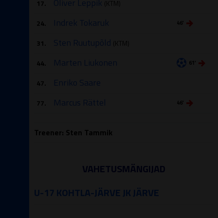
Oliver Leppik
17.
(KTM)
Indrek Tokaruk
24.
46′
Sten Ruutupõld
31.
(KTM)
Marten Liukonen
44.
61′
Enriko Saare
47.
Marcus Rättel
77.
46′
Treener: Sten Tammik
VAHETUSMÄNGIJAD
U-17 KOHTLA-JÄRVE JK JÄRVE