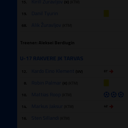
Kirill Žuravljov
15.
(K)
(KTM)
Danil Tyurin
19.
Alik Žuravljov
68.
(KTM)
Treener: Aleksei Berdiugin
U-17 RAKVERE JK TARVAS
Kardo Eino Klement
12.
(VV)
61′
Robin Palmar
8.
(K)
(KTM)
Mattias Roop
10.
(KTM)
Markus Jaksur
14.
(KTM)
46′
Sten Sillandi
16.
(KTM)