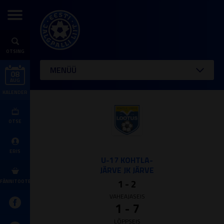
OTSING
MENÜÜ
08
AUG
KALENDER
OTSE
ERIS
U-17 KOHTLA-
JÄRVE JK JÄRVE
1 - 2
FÄNNITOOTED
VAHEAJASEIS
1 - 7
LÕPPSEIS