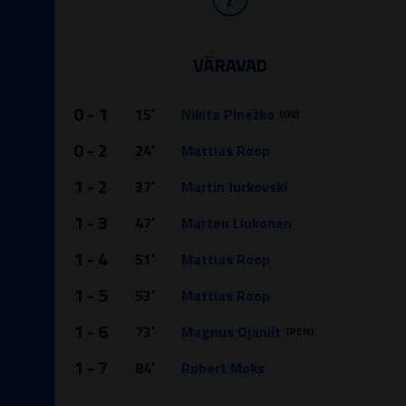
VÄRAVAD
0 - 1
15′
Nikita Pinežko
(OV)
0 - 2
24′
Mattias Roop
1 - 2
37′
Martin Jurkovski
1 - 3
47′
Marten Liukonen
1 - 4
51′
Mattias Roop
1 - 5
53′
Mattias Roop
1 - 6
73′
Magnus Ojaniit
(PEN)
1 - 7
84′
Robert Moks