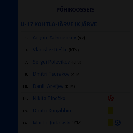
PÕHIKOOSSEIS
U-17 KOHTLA-JÄRVE JK JÄRVE
Artjom Adamenkov
1.
(VV)
Vladislav Reško
3.
(KTM)
Sergei Polevikov
7.
(KTM)
Dmitri Tšurakov
9.
(KTM)
Daniil Arefjev
10.
(KTM)
Nikita Pinežko
11.
Dmitri Konjahhin
13.
Martin Jurkovski
14.
(KTM)