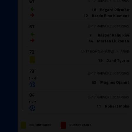
61′
U-17 RAKVERE JK TARVAS
18
Edgard Piirmäe
12
Kardo Eino Klement
61′
U-17 RAKVERE JK TARVAS
7
Kasper Kalju Kivi
44
Marten Liukonen
72′
U-17 KOHTLA-JÄRVE JK JÄRVE
19
Danil Tyurin
73′
U-17 RAKVERE JK TARVAS
1 - 6
69
Magnus Ojaniit
84′
U-17 RAKVERE JK TARVAS
1 - 7
11
Robert Moks
KOLLANE KAART
PUNANE KAART