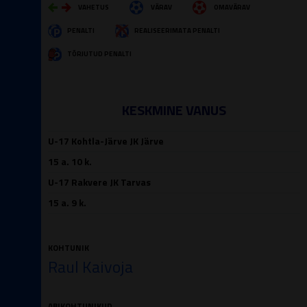
VAHETUS
VÄRAV
OMAVÄRAV
PENALTI
REALISEERIMATA PENALTI
TÕRJUTUD PENALTI
KESKMINE VANUS
U-17 Kohtla-Järve JK Järve
15 a. 10 k.
U-17 Rakvere JK Tarvas
15 a. 9 k.
KOHTUNIK
Raul Kaivoja
ABIKOHTUNIKUD