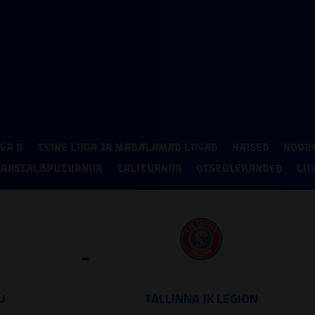
P
2
9
IGA B
TEINE LIIGA JA MADALAMAD LIIGAD
NAISED
NOOR
16
AASTALÕPUTURNIIR
TALITURNIIR
OTSEÜLEKANDED
LII
23
30
-
U
TALLINNA JK LEGION