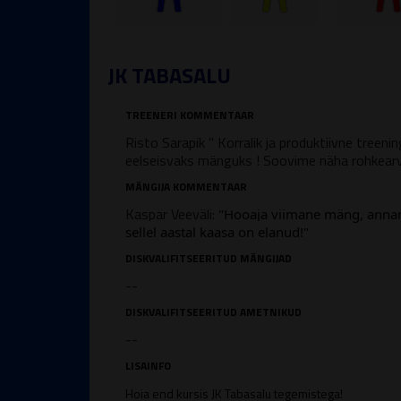
JK TABASALU
TREENERI KOMMENTAAR
Risto Sarapik " Korralik ja produktiivne treeni
eelseisvaks mänguks ! Soovime näha rohkearvu
MÄNGIJA KOMMENTAAR
Kaspar Veev
äli:
"Hooaja viimane mäng, anname
sellel aastal kaasa on elanud!"
DISKVALIFITSEERITUD MÄNGIJAD
--
DISKVALIFITSEERITUD AMETNIKUD
--
LISAINFO
Hoia end kursis JK Tabasalu tegemistega!