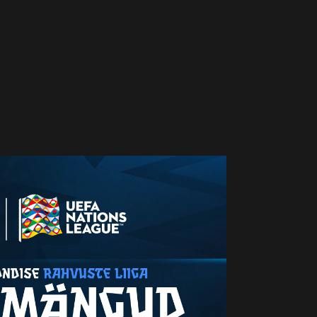
INNA JK LEGION - 17
AID 3.45