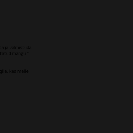
ida ja valmistuda
statud mängu "
ile, kes meile