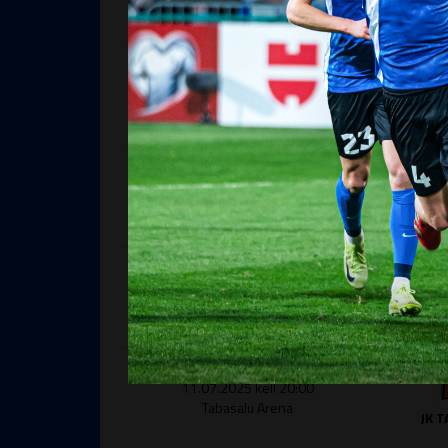
Wismari jalgpallistaadion
TALLINN
ESILIIGA B
27.05.2026 kell 19:00
Tabasalu Arena
JK 
ESILIIGA B
24.04.2026 kell 18:00
Wismari jalgpallistaadion
TALLINN
ESILIIGA B
18.10.2025 kell 15:30
Wismari jalgpallistaadion
TALLINN
ESILIIGA B
11.07.2025 kell 20:00
Tabasalu Arena
JK 