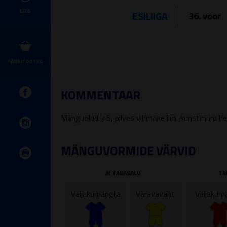
ERIS
ESILIIGA
36. voor
FÄNNITOOTED
KOMMENTAAR
Mänguolud: +5, pilves vihmane ilm, kunstmuru he
MÄNGUVORMIDE VÄRVID
JK TABASALU
TA
Väljakumängija
Väravavaht
Väljakumä