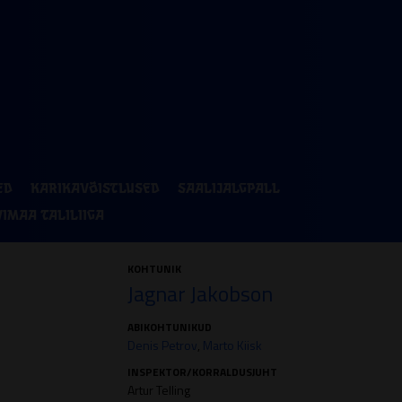
ED
KARIKAVÕISTLUSED
SAALIJALGPALL
VIMAA TALILIIGA
KOHTUNIK
Jagnar Jakobson
ABIKOHTUNIKUD
Denis Petrov
,
Marto Kiisk
INSPEKTOR/KORRALDUSJUHT
Artur Telling