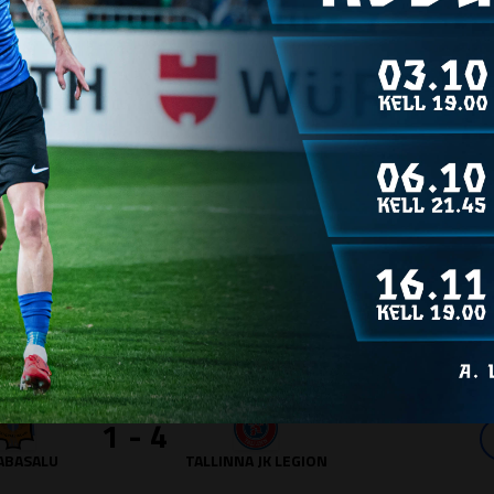
A JK LEGION
JK TABASALU
2 - 3
TABASALU
TALLINNA JK LEGION
3 - 2
A JK LEGION
JK TABASALU
0 - 3
A JK LEGION
JK TABASALU
1 - 4
TABASALU
TALLINNA JK LEGION