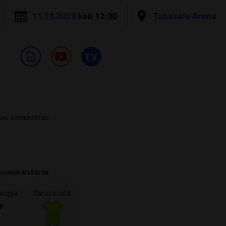
11.11.2023
kell 12:30
Tabasalu Arena
as seisukorras.
LLINNA JK LEGION
ngija
Väravavaht