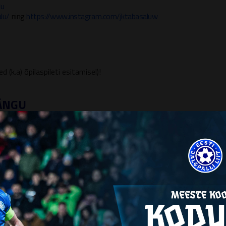
lu
lu/
ning
https://www.instagram.com/jktabasaluw
(k.a) õpilaspileti esitamisel)!
ÄNGU
38
 TABASALU
VÄRAVAID KOKKU
JK TABASALU - 21
TALL
ITE 5
LLINNA JK
KESKMISELT VÄRAV
GION VÕITE 5
KE 1
2 - 0