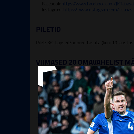
Facebook:
https://www.facebook.com/JKTabasa
Instagram:
https://www.instagram.com/jktabasa
PILETID
Pilet: 3€. Lapsed/noored tasuta (kuni 19-aastased 
VIIMASED 20 OMAVAHELIST M
11
MÄNGE KOKKU
JK
VÕ
TA
LE
VII
ESILIIGA B
18.07.2026 kell 19:00