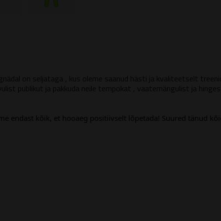
ngnädal on seljataga , kus oleme saanud hästi ja kvaliteetselt treen
list publikut ja pakkuda neile tempokat , vaatemängulist ja hinge
 endast kõik, et hooaeg positiivselt lõpetada!
Suured tänud kõig