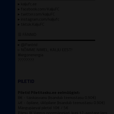
▸ kaljufc.ee
▸ facebook.com/KaljuFC
▸ twitter.com/kaljuFC
▸ instagram.com/kaljufc
▸ tiktok.KaljuFC
☰ FÄNNID
▬▬▬▬▬▬▬▬▬▬▬▬▬▬▬▬▬▬▬
▸ @Pantrid
▹ NÕMME NIMEL, KALJU EEST!
#kirgonenergia
????????
PILETID
Piletid Piletitasku.ee eelmüügist:
8€ - täiskasvanu (lisandub teenustasu 0.90€)
4€ - õpilane, üliõpilane
(lisandub teenustasu 0.90€)
Mängupäeval piletid 10€ / 5€
Pärnu JK Vaprus noormängijad, kuni 12-aastane laps