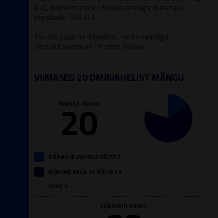
(k.a), kaitseliitlased, Ukraina passiga külastaja,
pensionär TASUTA
Tasuda saab nii sularahas, kui ka kaardiga.
Väravad avatakse 1h enne avavile.
VIIMASED 20 OMAVAHELIST MÄNGU
20
MÄNGE KOKKU
PÄRNU JK VAPRUS VÕITE 3
NÕMME KALJU FC VÕITE 13
VIIKE 4
VÄRAVAID KOKKU