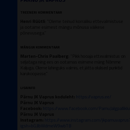
TREENERI KOMMENTAAR
Henri Rüütli
: "Oleme teinud korraliku ettevalmistuse
ja ootame esimest mängu mõnusa väikese
põnevusega."
MÄNGIJA KOMMENTAAR
Marten-Chris Paalberg
: "
Pikk hooaja ettevalmistus on
seljataga ning ees on ootamas esimene mäng Nõmme
Kaljuga. Oleme lahinguks valmis, et jätta olulised punktid
karukoopasse."
LISAINFO
Pärnu JK Vaprus koduleht:
https://vaprus.ee/
Pärnu JK Vaprus
Facebook:
https://www.facebook.com/ParnuJalgpalliklu
Pärnu JK Vaprus
Instagram:
https://www.instagram.com/jkparnuvaprus
igsh=bGJlbWdmeW9wbTB