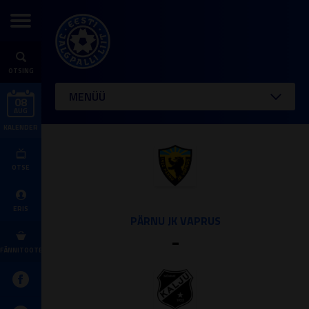
OTSING
MENÜÜ
08
AUG
KALENDER
OTSE
ERIS
PÄRNU JK VAPRUS
-
FÄNNITOOTED