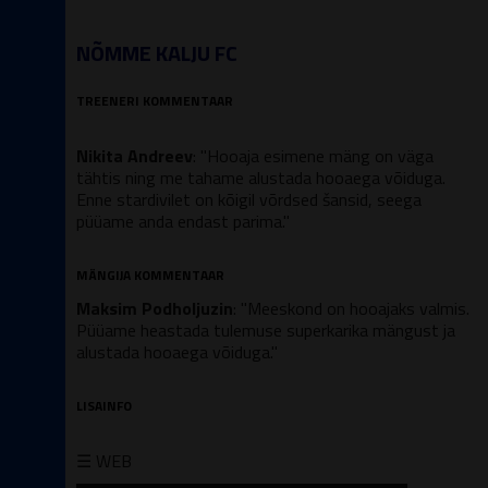
NÕMME KALJU FC
TREENERI KOMMENTAAR
Nikita Andreev
: "Hooaja esimene mäng on väga
tähtis ning me tahame alustada hooaega võiduga.
Enne stardivilet on kõigil võrdsed šansid, seega
püüame anda endast parima."
MÄNGIJA KOMMENTAAR
Maksim Podholjuzin
: "Meeskond on hooajaks valmis.
Püüame heastada tulemuse superkarika mängust ja
alustada hooaega võiduga."
LISAINFO
☰ WEB
▬▬▬▬▬▬▬▬▬▬▬▬▬▬▬▬▬▬▬