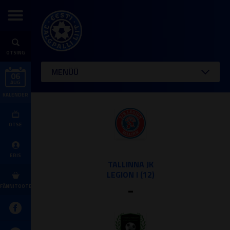
OTSING
MENÜÜ
06
AUG
KALENDER
OTSE
ERIS
TALLINNA JK
LEGION I (12)
-
FÄNNITOOTED