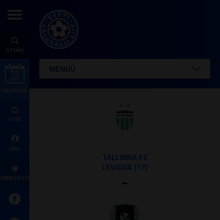
OTSING
MENÜÜ
10
AUG
KALENDER
OTSE
ERIS
TALLINNA FC
LEVADIA (17)
-
FÄNNITOOTED