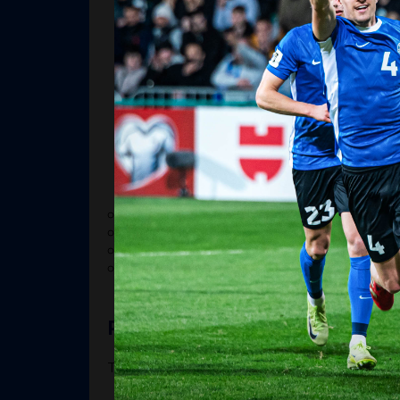
kartusega. Meil pole midagi kaotada - ainult 
MÄNGIJA KOMMENTAAR
Karl-Tristan Lorenz
: "Eelmised mängud ei ol
Narva vastu võidu pealt. Kuid arvan, et meesk
aga see meid ei heituda ning alati on hea enna
olla sammume karikasarjas edasi!"
LISAINFO
Jälgi FC Flora tegemisi
www.fcflora.ee
www.facebook.com/fcflora
www.instagram.com/fcflora
www.tiktok.com/@fc.flora
PILETID
Tasuta sissepääs!