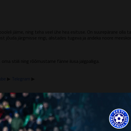
oleli jäime, ning teha veel ühe hea esituse. On suurepärane olla 
t jõuda järgmisse ringi, alistades tugeva ja andeka noore meesko
a stiili ning rõõmustame fänne ilusa jalgpalliga.
ube
▶
Telegram
▶
kamäng kõrgliigaklubiga. Ei ole saladus, et Narva Transil on rasked
g saab olema väga huvitav. Narva uus hingamine võib olla ohtlik, kui