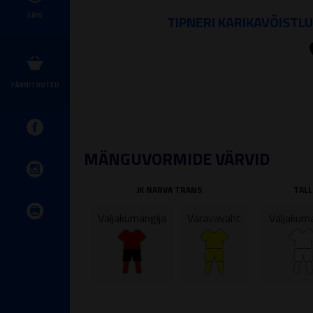
ERIS
TIPNERI KARIKAVÕISTL
FÄNNITOOTED
MÄNGUVORMIDE VÄRVID
JK NARVA TRANS
TALL
Väljakumängija
Väravavaht
Väljakumä