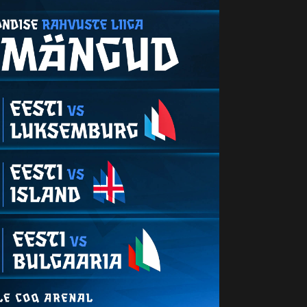
ti!"
Seevastu tuleb
õrgliiga satsiga,
a kes teab, võib-