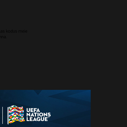
taas kodus meie
nna.
 ajad. Oleme
d siiski ei lähe me