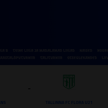
P
2
9
IGA B
TEINE LIIGA JA MADALAMAD LIIGAD
NAISED
NOOR
16
AASTALÕPUTURNIIR
TALITURNIIR
OTSEÜLEKANDED
LII
23
30
-
ANS
TALLINNA FC FLORA U21