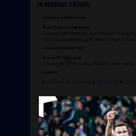
JK NARVA TRANS
TREENERI KOMMENTAAR
Noel Patrick Parsons:
Soovime jätkata sealt, kus eelmises mängus po
fännide ees ning ootame põnevusega võimalus
MÄNGIJA KOMMENTAAR
Arnas Besigirskis:
Ees ootab tähtis mäng. Näitame oma mängu, om
LISAINFO
▶
Koduleht
▶
Facebook
▶
Instagram
▶
YouT
TALLINNA FC FLORA U21
TREENERI KOMMENTAAR
Johannes Gevlja
: "Ees ootab iga-aastane kari
tulemas halva seeria pealt, kuid arvan, et män