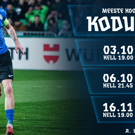
võita ja Narva tunneb seda. Läheme näitama FC Flora noorte kvalitee
e meil hästi läinud ja seda võidumaitset pole saanud ammu tunda. 
ond on kindlaati valmis ning võiduhimuline. Jah tegemist on Eesti k
st Eesti kõrgliiga satsi vastu proovile panna. Anname endast kõik j