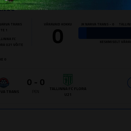
ÄNGU
0
 NARVA TRANS
VÄRAVAID KOKKU
JK NARVA TRANS - 0
TALLIN
ITE 1
LLINNA FC
KESKMISELT VÄRAV
ORA U21 VÕITE
KE 0
0 - 0
TALLINNA FC FLORA
RVA TRANS
PEN
U21