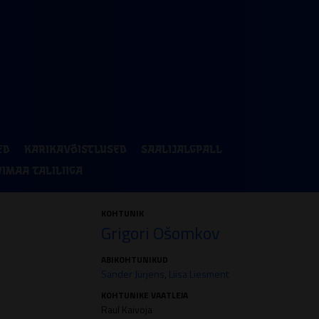
ED
KARIKAVÕISTLUSED
SAALIJALGPALL
VIMAA TALILIIGA
KOHTUNIK
Grigori Ošomkov
ABIKOHTUNIKUD
Sander Jürjens
,
Liisa Liesment
KOHTUNIKE VAATLEJA
Raul Kaivoja