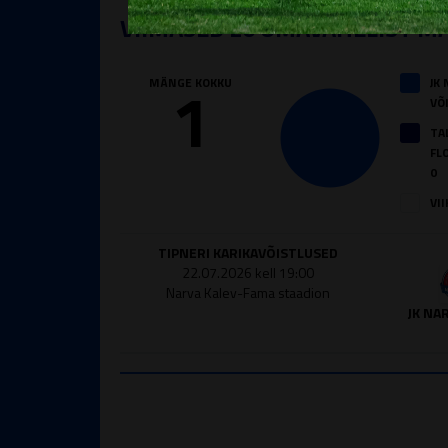
VIIMASED 20 OMAVAHELIST M
1
MÄNGE KOKKU
JK
VÕ
TA
FL
0
VII
TIPNERI KARIKAVÕISTLUSED
22.07.2026 kell 19:00
Narva Kalev-Fama staadion
JK NA