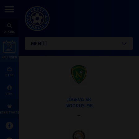
OTSING
MENÜÜ
10
AUG
KALENDER
OTSE
ERIS
JÕGEVA SK
NOORUS-96
-
FÄNNITOOTED