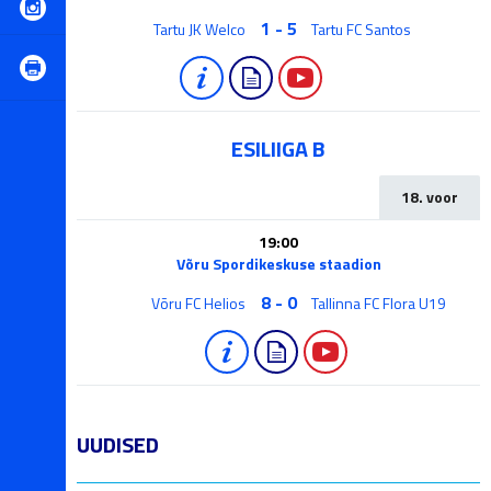
1 - 5
Tartu JK Welco
Tartu FC Santos
ESILIIGA B
18. voor
19:00
Võru Spordikeskuse staadion
8 - 0
Võru FC Helios
Tallinna FC Flora U19
UUDISED