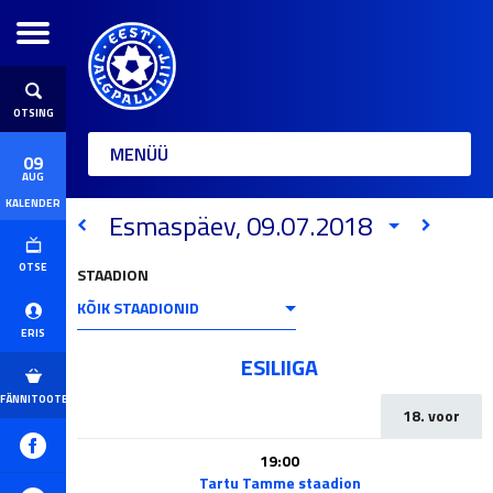
OTSING
MENÜÜ
09
AUG
KALENDER
Esmaspäev, 09.07.2018
OTSE
STAADION
KÕIK STAADIONID
ERIS
ESILIIGA
FÄNNITOOTED
18. voor
19:00
Tartu Tamme staadion