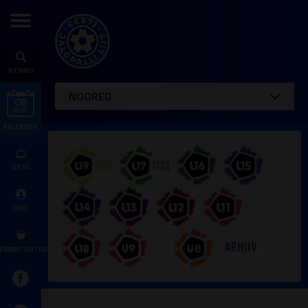
OTSING
NOORED
08
AUG
KALENDER
OTSE
ERIS
FÄNNITOOTED