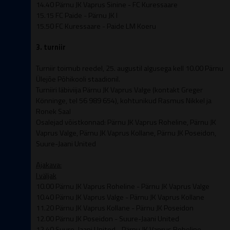
14.40
Pärnu JK Vaprus Sinine - FC Kuressaare
15.15 FC Paide - Pärnu JK I
15.50 FC Kuressaare - Paide LM Koeru
3. turniir
Turniir toimub reedel, 25. augustil algusega kell 10.00 Pärnu
Ülejõe Põhikooli staadionil.
Turniiri läbiviija Pärnu JK Vaprus Valge (kontakt Greger
Könninge, tel 56 989 654), kohtunikud Rasmus Nikkel ja
Ronek Saal
Osalejad võistkonnad: Pärnu JK Vaprus Roheline, Pärnu JK
Vaprus Valge, Pärnu JK Vaprus Kollane, Pärnu JK Poseidon,
Suure-Jaani United
Ajakava:
I väljak
10.00 Pärnu JK Vaprus Roheline - Pärnu JK Vaprus Valge
10.40 Pärnu JK Vaprus Valge - Pärnu JK Vaprus Kollane
11.20 Pärnu JK Vaprus Kollane - Pärnu JK Poseidon
12.00 Pärnu JK Poseidon - Suure-Jaani United
12.40 Suure-Jaani United - Pärnu JK Vaprus Roheline