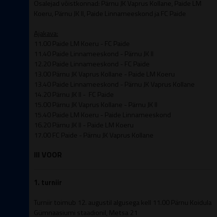
Osalejad võistkonnad: Pärnu JK Vaprus Kollane, Paide LM
Koeru, Pärnu JK II, Paide Linnameeskond ja FC Paide
Ajakava:
11.00 Paide LM Koeru - FC Paide
11.40
Paide Linnameeskond
- Pärnu JK II
12.20 Paide Linnameeskond - FC Paide
13.00 Pärnu JK Vaprus Kollane - Paide LM Koeru
13.40
Paide Linnameeskond
- Pärnu JK Vaprus Kollane
14.20 Pärnu JK II - FC Paide
15.00 Pärnu JK Vaprus Kollane - Pärnu JK II
15.40 Paide LM Koeru -
Paide Linnameeskond
16.20 Pärnu JK II - Paide LM Koeru
17.00 FC Paide - Pärnu JK Vaprus Kollane
III VOOR
1. turniir
Turniir toimub 12. augustil algusega kell 11.00 Pärnu Koidula
Gümnaasiumi staadionil, Metsa 21