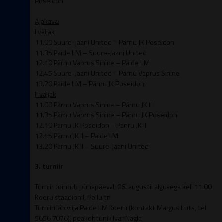
Poseidon
Ajakava:
I väljak
11.00 Suure-Jaani United – Pärnu JK Poseidon
11.35 Paide LM – Suure-Jaani United
12.10 Pärnu Vaprus Sinine – Paide LM
12.45 Suure-Jaani United – Pärnu Vaprus Sinine
13.20 Paide LM – Pärnu JK Poseidon
II väljak
11.00 Pärnu Vaprus Sinine – Pärnu JK II
11.35 Pärnu Vaprus Sinine – Pärnu JK Poseidon
12.10 Pärnu JK Poseidon – Pänru JK II
12.45 Pärnu JK II – Paide LM
13.20 Pärnu JK II – Suure-Jaani United
3. turniir
Turniir toimub pühapäeval, 06. augustil algusega kell 11.00
Koeru staadionil, Põllu tn
Turniiri läbiviija Paide LM Koeru (kontakt Margus Luts, tel
5656 7076), peakohtunik Ivar Nagla