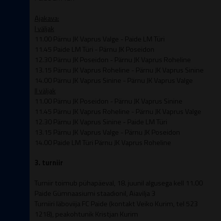
Ajakava:
I väljak
11.00 Pärnu JK Vaprus Valge - Paide LM Türi
11.45 Paide LM Türi - Pärnu JK Poseidon
12.30 Pärnu JK Poseidon - Pärnu JK Vaprus Roheline
13.15 Pärnu JK Vaprus Roheline - Pärnu JK Vaprus Sinine
14.00 Pärnu JK Vaprus Sinine - Pärnu JK Vaprus Valge
II väljak
11.00 Pärnu JK Poseidon - Pärnu JK Vaprus Sinine
11.45 Pärnu JK Vaprus Roheline - Pärnu JK Vaprus Valge
12.30 Pärnu JK Vaprus Sinine - Paide LM Türi
13.15 Pärnu JK Vaprus Valge - Pärnu JK Poseidon
14.00 Paide LM Türi Pärnu JK Vaprus Roheline
3. turniir
Turniir toimub pühapäeval, 18. juunil algusega kell 11.00
Paide Gümnaasiumi staadionil, Aiavilja 3
Turniiri läboviija FC Paide (kontakt Veiko Kurim, tel 523
1218), peakohtunik Kristjan Kurim