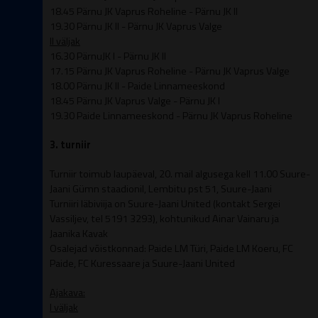
18.45
Pärnu JK Vaprus Roheline - Pärnu JK II
19.30 Pärnu JK II - Pärnu JK Vaprus Valge
II väljak
16.30 PärnuJK I - Pärnu JK II
17.15 Pärnu JK Vaprus Roheline - Pärnu JK Vaprus Valge
18.00 Pärnu JK II - Paide Linnameeskond
18.45 Pärnu JK Vaprus Valge - Pärnu JK I
19.30 Paide Linnameeskond - Pärnu JK Vaprus Roheline
3. turniir
Turniir toimub laupäeval, 20. mail algusega kell 11.00 Suure-
Jaani Gümn staadionil, Lembitu pst 51, Suure-Jaani
Turniiri läbiviija on Suure-Jaani United (kontakt Sergei
Vassiljev, tel 5191 3293), kohtunikud Ainar Vainaru ja
Jaanika Kavak
Osalejad võistkonnad: Paide LM Türi, Paide LM Koeru, FC
Paide, FC Kuressaare ja Suure-Jaani United
Ajakava:
I väljak