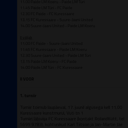
11.00 Paide LM Koeru - Paide LM Türi
11.45 Paide LM Türi - FC Paide
12.30 FC Paide - FC Kuressaare
13.15 FC Kuressaare - Suure-Jaani United
14.00 Suure-Jaani United - Paide LM Koeru
II väljak
11.00 FC Paide - Suure-Jaani United
11.45 FC Kuressaare - Paide LM Koeru
12.30 Suure-Jaani United - Paide LM Türi
13.15 Paide LM Koeru - FC Paide
14.00 Paide LM Türi - FC Kuressaare
II VOOR
1. turniir
Turniir toimub laupäeval, 17. juunil algusega kell 11.00
Kuressaare kunstmurul, Vuti tn 1
Turniiri läbiviija FC Kuressaare (kontakt RolandKütt, tel
5699 9783), kohtunikud Karl Tiitson ja Jan-Martin Jäe