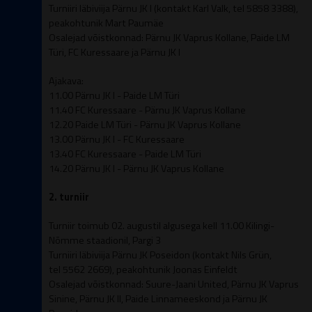
Turniiri läbiviija Pärnu JK I (kontakt Karl Valk, tel 5858 3388),
peakohtunik Mart Paumäe
Osalejad võistkonnad: Pärnu JK Vaprus Kollane, Paide LM
Türi, FC Kuressaare ja Pärnu JK I
Ajakava:
11.00 Pärnu JK I - Paide LM Türi
11.40 FC Kuressaare - Pärnu JK Vaprus Kollane
12.20 Paide LM Türi - Pärnu JK Vaprus Kollane
13.00 Pärnu JK I - FC Kuressaare
13.40 FC Kuressaare - Paide LM Türi
14.20 Pärnu JK I - Pärnu JK Vaprus Kollane
2. turniir
Turniir toimub 02. augustil algusega kell 11.00 Kilingi-
Nõmme staadionil, Pargi 3
Turniiri läbiviija Pärnu JK Poseidon (kontakt Nils Grün,
tel 5562 2669), peakohtunik Joonas Einfeldt
Osalejad võistkonnad: Suure-Jaani United, Pärnu JK Vaprus
Sinine, Pärnu JK II, Paide Linnameeskond ja Pärnu JK