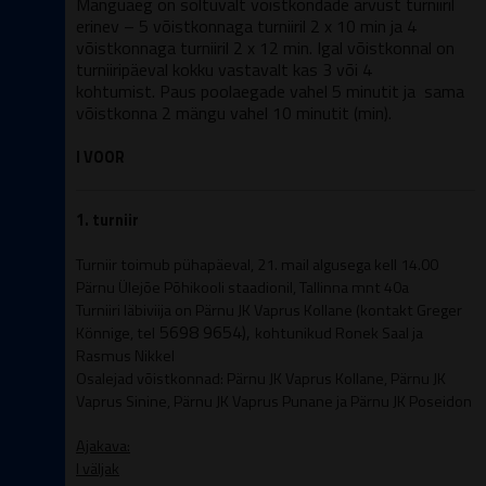
Mänguaeg on sõltuvalt võistkondade arvust turniiril
erinev – 5 võistkonnaga turniiril 2 x 10 min ja 4
võistkonnaga turniiril 2 x 12 min. Igal võistkonnal on
turniiripäeval kokku vastavalt kas 3 või 4
kohtumist. Paus poolaegade vahel 5 minutit ja sama
võistkonna 2 mängu vahel 10 minutit (min).
I VOOR
1. turniir
Turniir toimub pühapäeval, 21. mail algusega kell 14.00
Pärnu Ülejõe Põhikooli staadionil, Tallinna mnt 40a
Turniiri läbiviija on Pärnu JK Vaprus Kollane (kontakt Greger
5698 9654),
Könnige, tel
kohtunikud Ronek Saal ja
Rasmus Nikkel
Osalejad võistkonnad: Pärnu JK Vaprus Kollane,
Pärnu JK
Vaprus Sinine,
Pärnu JK Vaprus Punane ja Pärnu JK Poseidon
Ajakava:
I väljak