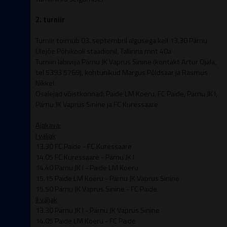
2. turniir
Turniir toimub 03. septembril algusega kell 13.30 Pärnu
Ülejõe Põhikooli staadionil, Tallinna mnt 40a
Turniiri läbiviija Pärnu JK Vaprus Sinine (kontakt Artur Ojala,
tel 5393 5769), kohtunikud Margus Põldsaar ja Rasmus
Nikkel.
Osalejad võistkonnad: Paide LM Koeru, FC Paide, Pärnu JK I,
Pärnu JK Vaprus Sinine ja FC Kuressaare
Ajakava:
I väljak
13.30 FC Paide - FC Kuressaare
14.05 FC Kuressaare - Pärnu JK I
14.40 Pärnu JK I - Paide LM Koeru
15.15 Paide LM Koeru - Pärnu JK Vaprus Sinine
15.50
Pärnu JK Vaprus Sinine - FC Paide
II väljak
13.30 Pärnu JK I -
Pärnu JK Vaprus Sinine
14.05 Paide LM Koeru - FC Paide