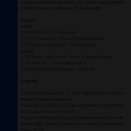
Osalejad võistkonnad: Pärnu JK I, Suure-Jaani United,
Pärnu JK Vaprus Punane ja FC Kuressaare
Ajakava:
I väljak
11.00 Pärnu JK I - FC Kuressaare
11.45 FC Kuressaare - Pärnu JK Vaprus Punane
12.30 Suure-Jaani United - FC Kuressaare
II väljak
11.00 Suure-Jaani United - Pärnu JK Vaprus Punane
11.45 Pärnu JK I - Suure-Jaani United
12.30 Pärnu JK Vaprus Punane - Pärnu JK I
2. turniir
Turniir toimub laupäeval, 17. juunil algusega kell 11.00 Türi
Metsakombinaadi staadionil
Turniiri läbiviija Paide LM Türi (kontakt Rauno Kald, tel 5691
4525), peakohtunik Kristo Kiik
Osalejad võistkonnad: Pärnu JK Vaprus Roheline, Pärnu JK
Vaprus Valge, Pärnu JK Vaprus Sinine, Pärnu JK Poseidon ja
Paide LM Türi