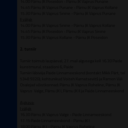
14.00 Pärnu JK Poseidon - Pärnu JK Vaprus Punane
14.45
Pärnu JK Vaprus Punane -
Pärnu JK Vaprus Kollane
15.30
Pärnu JK Vaprus Sinine -
Pärnu JK Vaprus Punane
II väljak
14.00
Pärnu JK Vaprus Sinine - Pärnu JK Vaprus Kollane
14.45 Pärnu JK Poseidon -
Pärnu JK Vaprus Sinine
15.30
Pärnu JK Vaprus Kollane - Pärnu JK Poseidon
2. turniir
Turniir toimub laupäeval, 27. mail algusega kell 16.30 Paide
kunstmurul, staadioni 6, Paide
Turniiri läbiviija Paide Linnameeskond (kontakt Mikk Pärt, tel
5348 9320), kohtunikud Voiteh Karnatsevitš ja Ramon Väli
Osalejad võistkonnad: Pärnu JK Vaprus Roheline,
Pärnu JK
Vaprus Valge, Pärnu JK I, Pärnu JK II ja Paide Linnameeskond
Ajakava:
I väljak
16.30 Pärnu JK Vaprus Valge - Paide Linnameeskond
17.15
Paide Linnameeskond - Pärnu JK I
18.00 Pärnu JK I -
Pärnu JK Vaprus Roheline